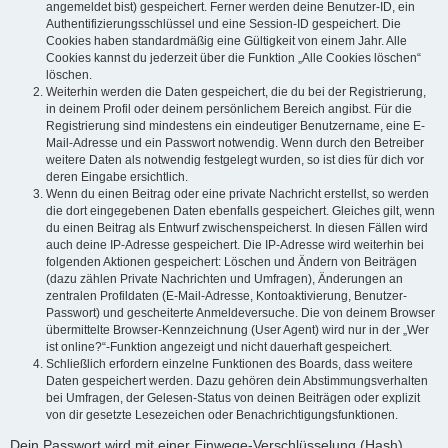
angemeldet bist) gespeichert. Ferner werden deine Benutzer-ID, ein
Authentifizierungsschlüssel und eine Session-ID gespeichert. Die
Cookies haben standardmäßig eine Gültigkeit von einem Jahr. Alle
Cookies kannst du jederzeit über die Funktion „Alle Cookies löschen“
löschen.
Weiterhin werden die Daten gespeichert, die du bei der Registrierung,
in deinem Profil oder deinem persönlichem Bereich angibst. Für die
Registrierung sind mindestens ein eindeutiger Benutzername, eine E-
Mail-Adresse und ein Passwort notwendig. Wenn durch den Betreiber
weitere Daten als notwendig festgelegt wurden, so ist dies für dich vor
deren Eingabe ersichtlich.
Wenn du einen Beitrag oder eine private Nachricht erstellst, so werden
die dort eingegebenen Daten ebenfalls gespeichert. Gleiches gilt, wenn
du einen Beitrag als Entwurf zwischenspeicherst. In diesen Fällen wird
auch deine IP-Adresse gespeichert. Die IP-Adresse wird weiterhin bei
folgenden Aktionen gespeichert: Löschen und Ändern von Beiträgen
(dazu zählen Private Nachrichten und Umfragen), Änderungen an
zentralen Profildaten (E-Mail-Adresse, Kontoaktivierung, Benutzer-
Passwort) und gescheiterte Anmeldeversuche. Die von deinem Browser
übermittelte Browser-Kennzeichnung (User Agent) wird nur in der „Wer
ist online?“-Funktion angezeigt und nicht dauerhaft gespeichert.
Schließlich erfordern einzelne Funktionen des Boards, dass weitere
Daten gespeichert werden. Dazu gehören dein Abstimmungsverhalten
bei Umfragen, der Gelesen-Status von deinen Beiträgen oder explizit
von dir gesetzte Lesezeichen oder Benachrichtigungsfunktionen.
Dein Passwort wird mit einer Einwege-Verschlüsselung (Hash)