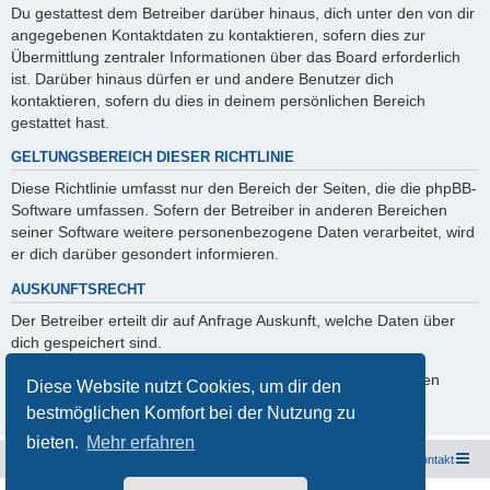
Du gestattest dem Betreiber darüber hinaus, dich unter den von dir
angegebenen Kontaktdaten zu kontaktieren, sofern dies zur
Übermittlung zentraler Informationen über das Board erforderlich
ist. Darüber hinaus dürfen er und andere Benutzer dich
kontaktieren, sofern du dies in deinem persönlichen Bereich
gestattet hast.
GELTUNGSBEREICH DIESER RICHTLINIE
Diese Richtlinie umfasst nur den Bereich der Seiten, die die phpBB-
Software umfassen. Sofern der Betreiber in anderen Bereichen
seiner Software weitere personenbezogene Daten verarbeitet, wird
er dich darüber gesondert informieren.
AUSKUNFTSRECHT
Der Betreiber erteilt dir auf Anfrage Auskunft, welche Daten über
dich gespeichert sind.
Du kannst jederzeit die Löschung bzw. Sperrung deiner Daten
Diese Website nutzt Cookies, um dir den
verlangen. Kontaktiere hierzu bitte den Betreiber.
bestmöglichen Komfort bei der Nutzung zu
bieten.
Mehr erfahren
Freunde des Audi Typ 44 e.V.
Foren-Übersicht
Kontakt