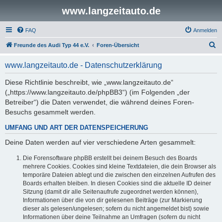
www.langzeitauto.de
FAQ
Anmelden
S
Freunde des Audi Typ 44 e.V.
Foren-Übersicht
u
www.langzeitauto.de - Datenschutzerklärung
c
h
Diese Richtlinie beschreibt, wie „www.langzeitauto.de“
(„https://www.langzeitauto.de/phpBB3“) (im Folgenden „der
e
Betreiber“) die Daten verwendet, die während deines Foren-
Besuchs gesammelt werden.
UMFANG UND ART DER DATENSPEICHERUNG
Deine Daten werden auf vier verschiedene Arten gesammelt:
Die Forensoftware phpBB erstellt bei deinem Besuch des Boards
mehrere Cookies. Cookies sind kleine Textdateien, die dein Browser als
temporäre Dateien ablegt und die zwischen den einzelnen Aufrufen des
Boards erhalten bleiben. In diesen Cookies sind die aktuelle ID deiner
Sitzung (damit dir alle Seitenaufrufe zugeordnet werden können),
Informationen über die von dir gelesenen Beiträge (zur Markierung
dieser als gelesen/ungelesen; sofern du nicht angemeldet bist) sowie
Informationen über deine Teilnahme an Umfragen (sofern du nicht