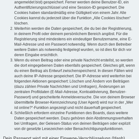
angemeldet bist) gespeichert. Ferner werden deine Benutzer-ID, ein
Authentifizierungsschlüssel und eine Session-ID gespeichert. Die
Cookies haben standardmäßig eine Gültigkeit von einem Jahr. Alle
Cookies kannst du jederzeit über die Funktion „Alle Cookies löschen“
löschen.
Weiterhin werden die Daten gespeichert, die du bei der Registrierung,
in deinem Profil oder deinem persönlichem Bereich angibst. Für die
Registrierung sind mindestens ein eindeutiger Benutzername, eine E-
Mail-Adresse und ein Passwort notwendig. Wenn durch den Betreiber
weitere Daten als notwendig festgelegt wurden, so ist dies für dich vor
deren Eingabe ersichtlich.
Wenn du einen Beitrag oder eine private Nachricht erstellst, so werden
die dort eingegebenen Daten ebenfalls gespeichert. Gleiches gilt, wenn
du einen Beitrag als Entwurf zwischenspeicherst. In diesen Fällen wird
auch deine IP-Adresse gespeichert. Die IP-Adresse wird weiterhin bei
folgenden Aktionen gespeichert: Löschen und Ändern von Beiträgen
(dazu zählen Private Nachrichten und Umfragen), Änderungen an
zentralen Profildaten (E-Mail-Adresse, Kontoaktivierung, Benutzer-
Passwort) und gescheiterte Anmeldeversuche. Die von deinem Browser
übermittelte Browser-Kennzeichnung (User Agent) wird nur in der „Wer
ist online?“-Funktion angezeigt und nicht dauerhaft gespeichert.
Schließlich erfordern einzelne Funktionen des Boards, dass weitere
Daten gespeichert werden. Dazu gehören dein Abstimmungsverhalten
bei Umfragen, der Gelesen-Status von deinen Beiträgen oder explizit
von dir gesetzte Lesezeichen oder Benachrichtigungsfunktionen.
Dein Passwort wird mit einer Einwege-Verschlüsselung (Hash)