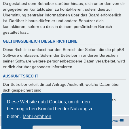
Du gestattest dem Betreiber darüber hinaus, dich unter den von dir
angegebenen Kontaktdaten zu kontaktieren, sofern dies zur
Übermittlung zentraler Informationen über das Board erforderlich
ist. Darüber hinaus dürfen er und andere Benutzer dich
kontaktieren, sofern du dies in deinem persönlichen Bereich
gestattet hast.
GELTUNGSBEREICH DIESER RICHTLINIE
Diese Richtlinie umfasst nur den Bereich der Seiten, die die phpBB-
Software umfassen. Sofern der Betreiber in anderen Bereichen
seiner Software weitere personenbezogene Daten verarbeitet, wird
er dich darüber gesondert informieren.
AUSKUNFTSRECHT
Der Betreiber erteilt dir auf Anfrage Auskunft, welche Daten über
dich gespeichert sind.
Du kannst jederzeit die Löschung bzw. Sperrung deiner Daten
Diese Website nutzt Cookies, um dir den
verlangen. Kontaktiere hierzu bitte den Betreiber.
bestmöglichen Komfort bei der Nutzung zu
bieten.
Mehr erfahren
Freunde des Audi Typ 44 e.V.
Foren-Übersicht
Kontakt