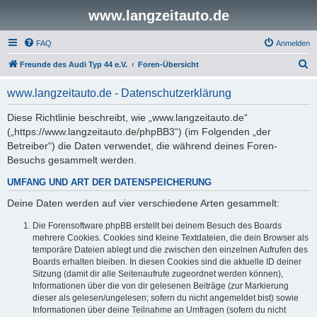
www.langzeitauto.de
FAQ
Anmelden
S
Freunde des Audi Typ 44 e.V.
Foren-Übersicht
u
www.langzeitauto.de - Datenschutzerklärung
c
h
Diese Richtlinie beschreibt, wie „www.langzeitauto.de“
(„https://www.langzeitauto.de/phpBB3“) (im Folgenden „der
e
Betreiber“) die Daten verwendet, die während deines Foren-
Besuchs gesammelt werden.
UMFANG UND ART DER DATENSPEICHERUNG
Deine Daten werden auf vier verschiedene Arten gesammelt:
Die Forensoftware phpBB erstellt bei deinem Besuch des Boards
mehrere Cookies. Cookies sind kleine Textdateien, die dein Browser als
temporäre Dateien ablegt und die zwischen den einzelnen Aufrufen des
Boards erhalten bleiben. In diesen Cookies sind die aktuelle ID deiner
Sitzung (damit dir alle Seitenaufrufe zugeordnet werden können),
Informationen über die von dir gelesenen Beiträge (zur Markierung
dieser als gelesen/ungelesen; sofern du nicht angemeldet bist) sowie
Informationen über deine Teilnahme an Umfragen (sofern du nicht