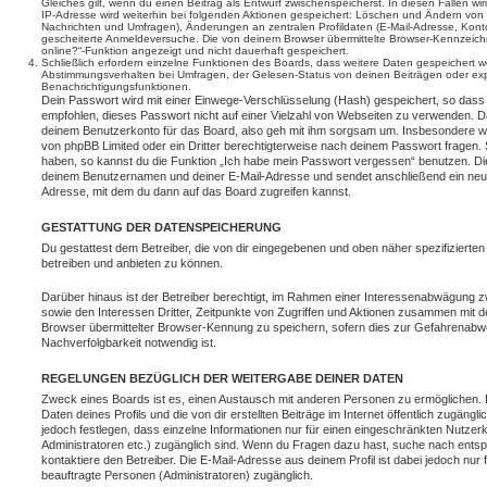
Gleiches gilt, wenn du einen Beitrag als Entwurf zwischenspeicherst. In diesen Fällen wi
IP-Adresse wird weiterhin bei folgenden Aktionen gespeichert: Löschen und Ändern von 
Nachrichten und Umfragen), Änderungen an zentralen Profildaten (E-Mail-Adresse, Kont
gescheiterte Anmeldeversuche. Die von deinem Browser übermittelte Browser-Kennzeichnu
online?“-Funktion angezeigt und nicht dauerhaft gespeichert.
Schließlich erfordern einzelne Funktionen des Boards, dass weitere Daten gespeichert
Abstimmungsverhalten bei Umfragen, der Gelesen-Status von deinen Beiträgen oder expl
Benachrichtigungsfunktionen.
Dein Passwort wird mit einer Einwege-Verschlüsselung (Hash) gespeichert, so dass e
empfohlen, dieses Passwort nicht auf einer Vielzahl von Webseiten zu verwenden. D
deinem Benutzerkonto für das Board, also geh mit ihm sorgsam um. Insbesondere wird
von phpBB Limited oder ein Dritter berechtigterweise nach deinem Passwort fragen. 
haben, so kannst du die Funktion „Ich habe mein Passwort vergessen“ benutzen. Di
deinem Benutzernamen und deiner E-Mail-Adresse und sendet anschließend ein neu
Adresse, mit dem du dann auf das Board zugreifen kannst.
GESTATTUNG DER DATENSPEICHERUNG
Du gestattest dem Betreiber, die von dir eingegebenen und oben näher spezifizierte
betreiben und anbieten zu können.
Darüber hinaus ist der Betreiber berechtigt, im Rahmen einer Interessenabwägung 
sowie den Interessen Dritter, Zeitpunkte von Zugriffen und Aktionen zusammen mit 
Browser übermittelter Browser-Kennung zu speichern, sofern dies zur Gefahrenabwe
Nachverfolgbarkeit notwendig ist.
REGELUNGEN BEZÜGLICH DER WEITERGABE DEINER DATEN
Zweck eines Boards ist es, einen Austausch mit anderen Personen zu ermöglichen. D
Daten deines Profils und die von dir erstellten Beiträge im Internet öffentlich zugäng
jedoch festlegen, dass einzelne Informationen nur für einen eingeschränkten Nutzerkr
Administratoren etc.) zugänglich sind. Wenn du Fragen dazu hast, suche nach ent
kontaktiere den Betreiber. Die E-Mail-Adresse aus deinem Profil ist dabei jedoch nur
beauftragte Personen (Administratoren) zugänglich.