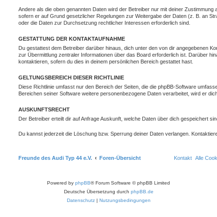
Andere als die oben genannten Daten wird der Betreiber nur mit deiner Zustimmung an 
sofern er auf Grund gesetzlicher Regelungen zur Weitergabe der Daten (z. B. an Stra
oder die Daten zur Durchsetzung rechtlicher Interessen erforderlich sind.
GESTATTUNG DER KONTAKTAUFNAHME
Du gestattest dem Betreiber darüber hinaus, dich unter den von dir angegebenen Kon
zur Übermittlung zentraler Informationen über das Board erforderlich ist. Darüber h
kontaktieren, sofern du dies in deinem persönlichen Bereich gestattet hast.
GELTUNGSBEREICH DIESER RICHTLINIE
Diese Richtlinie umfasst nur den Bereich der Seiten, die die phpBB-Software umfasse
Bereichen seiner Software weitere personenbezogene Daten verarbeitet, wird er dich
AUSKUNFTSRECHT
Der Betreiber erteilt dir auf Anfrage Auskunft, welche Daten über dich gespeichert sin
Du kannst jederzeit die Löschung bzw. Sperrung deiner Daten verlangen. Kontaktiere 
Freunde des Audi Typ 44 e.V.
Foren-Übersicht
Kontakt
Alle Coo
Powered by
phpBB
® Forum Software © phpBB Limited
Deutsche Übersetzung durch
phpBB.de
Datenschutz
|
Nutzungsbedingungen