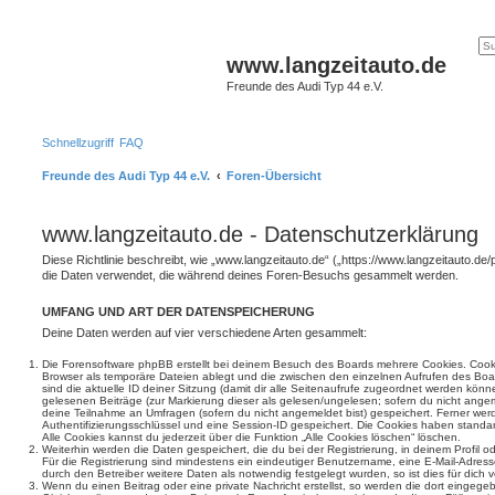
www.langzeitauto.de
Freunde des Audi Typ 44 e.V.
Schnellzugriff
FAQ
Freunde des Audi Typ 44 e.V.
Foren-Übersicht
www.langzeitauto.de - Datenschutzerklärung
Diese Richtlinie beschreibt, wie „www.langzeitauto.de“ („https://www.langzeitauto.de
die Daten verwendet, die während deines Foren-Besuchs gesammelt werden.
UMFANG UND ART DER DATENSPEICHERUNG
Deine Daten werden auf vier verschiedene Arten gesammelt:
Die Forensoftware phpBB erstellt bei deinem Besuch des Boards mehrere Cookies. Cookie
Browser als temporäre Dateien ablegt und die zwischen den einzelnen Aufrufen des Boar
sind die aktuelle ID deiner Sitzung (damit dir alle Seitenaufrufe zugeordnet werden könn
gelesenen Beiträge (zur Markierung dieser als gelesen/ungelesen; sofern du nicht angem
deine Teilnahme an Umfragen (sofern du nicht angemeldet bist) gespeichert. Ferner wer
Authentifizierungsschlüssel und eine Session-ID gespeichert. Die Cookies haben standar
Alle Cookies kannst du jederzeit über die Funktion „Alle Cookies löschen“ löschen.
Weiterhin werden die Daten gespeichert, die du bei der Registrierung, in deinem Profil 
Für die Registrierung sind mindestens ein eindeutiger Benutzername, eine E-Mail-Adre
durch den Betreiber weitere Daten als notwendig festgelegt wurden, so ist dies für dich v
Wenn du einen Beitrag oder eine private Nachricht erstellst, so werden die dort eingeg