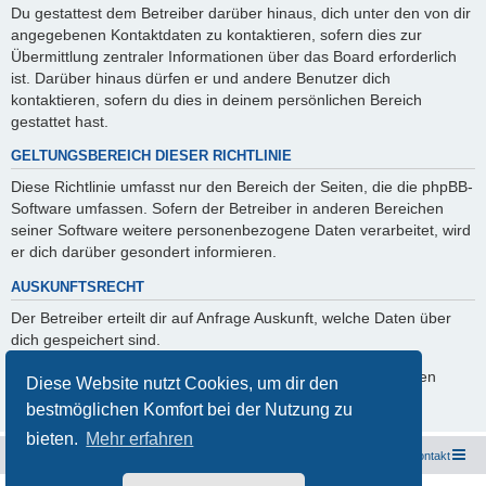
Du gestattest dem Betreiber darüber hinaus, dich unter den von dir
angegebenen Kontaktdaten zu kontaktieren, sofern dies zur
Übermittlung zentraler Informationen über das Board erforderlich
ist. Darüber hinaus dürfen er und andere Benutzer dich
kontaktieren, sofern du dies in deinem persönlichen Bereich
gestattet hast.
GELTUNGSBEREICH DIESER RICHTLINIE
Diese Richtlinie umfasst nur den Bereich der Seiten, die die phpBB-
Software umfassen. Sofern der Betreiber in anderen Bereichen
seiner Software weitere personenbezogene Daten verarbeitet, wird
er dich darüber gesondert informieren.
AUSKUNFTSRECHT
Der Betreiber erteilt dir auf Anfrage Auskunft, welche Daten über
dich gespeichert sind.
Du kannst jederzeit die Löschung bzw. Sperrung deiner Daten
Diese Website nutzt Cookies, um dir den
verlangen. Kontaktiere hierzu bitte den Betreiber.
bestmöglichen Komfort bei der Nutzung zu
bieten.
Mehr erfahren
Freunde des Audi Typ 44 e.V.
Foren-Übersicht
Kontakt