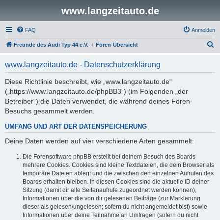
www.langzeitauto.de
FAQ
Anmelden
S
Freunde des Audi Typ 44 e.V.
Foren-Übersicht
u
www.langzeitauto.de - Datenschutzerklärung
c
h
Diese Richtlinie beschreibt, wie „www.langzeitauto.de“
(„https://www.langzeitauto.de/phpBB3“) (im Folgenden „der
e
Betreiber“) die Daten verwendet, die während deines Foren-
Besuchs gesammelt werden.
UMFANG UND ART DER DATENSPEICHERUNG
Deine Daten werden auf vier verschiedene Arten gesammelt:
Die Forensoftware phpBB erstellt bei deinem Besuch des Boards
mehrere Cookies. Cookies sind kleine Textdateien, die dein Browser als
temporäre Dateien ablegt und die zwischen den einzelnen Aufrufen des
Boards erhalten bleiben. In diesen Cookies sind die aktuelle ID deiner
Sitzung (damit dir alle Seitenaufrufe zugeordnet werden können),
Informationen über die von dir gelesenen Beiträge (zur Markierung
dieser als gelesen/ungelesen; sofern du nicht angemeldet bist) sowie
Informationen über deine Teilnahme an Umfragen (sofern du nicht