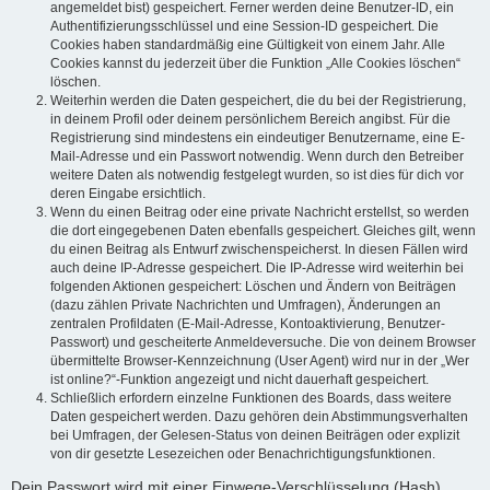
angemeldet bist) gespeichert. Ferner werden deine Benutzer-ID, ein
Authentifizierungsschlüssel und eine Session-ID gespeichert. Die
Cookies haben standardmäßig eine Gültigkeit von einem Jahr. Alle
Cookies kannst du jederzeit über die Funktion „Alle Cookies löschen“
löschen.
Weiterhin werden die Daten gespeichert, die du bei der Registrierung,
in deinem Profil oder deinem persönlichem Bereich angibst. Für die
Registrierung sind mindestens ein eindeutiger Benutzername, eine E-
Mail-Adresse und ein Passwort notwendig. Wenn durch den Betreiber
weitere Daten als notwendig festgelegt wurden, so ist dies für dich vor
deren Eingabe ersichtlich.
Wenn du einen Beitrag oder eine private Nachricht erstellst, so werden
die dort eingegebenen Daten ebenfalls gespeichert. Gleiches gilt, wenn
du einen Beitrag als Entwurf zwischenspeicherst. In diesen Fällen wird
auch deine IP-Adresse gespeichert. Die IP-Adresse wird weiterhin bei
folgenden Aktionen gespeichert: Löschen und Ändern von Beiträgen
(dazu zählen Private Nachrichten und Umfragen), Änderungen an
zentralen Profildaten (E-Mail-Adresse, Kontoaktivierung, Benutzer-
Passwort) und gescheiterte Anmeldeversuche. Die von deinem Browser
übermittelte Browser-Kennzeichnung (User Agent) wird nur in der „Wer
ist online?“-Funktion angezeigt und nicht dauerhaft gespeichert.
Schließlich erfordern einzelne Funktionen des Boards, dass weitere
Daten gespeichert werden. Dazu gehören dein Abstimmungsverhalten
bei Umfragen, der Gelesen-Status von deinen Beiträgen oder explizit
von dir gesetzte Lesezeichen oder Benachrichtigungsfunktionen.
Dein Passwort wird mit einer Einwege-Verschlüsselung (Hash)