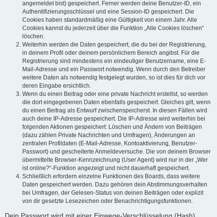
angemeldet bist) gespeichert. Ferner werden deine Benutzer-ID, ein
Authentifizierungsschlüssel und eine Session-ID gespeichert. Die
Cookies haben standardmäßig eine Gültigkeit von einem Jahr. Alle
Cookies kannst du jederzeit über die Funktion „Alle Cookies löschen“
löschen.
Weiterhin werden die Daten gespeichert, die du bei der Registrierung,
in deinem Profil oder deinem persönlichem Bereich angibst. Für die
Registrierung sind mindestens ein eindeutiger Benutzername, eine E-
Mail-Adresse und ein Passwort notwendig. Wenn durch den Betreiber
weitere Daten als notwendig festgelegt wurden, so ist dies für dich vor
deren Eingabe ersichtlich.
Wenn du einen Beitrag oder eine private Nachricht erstellst, so werden
die dort eingegebenen Daten ebenfalls gespeichert. Gleiches gilt, wenn
du einen Beitrag als Entwurf zwischenspeicherst. In diesen Fällen wird
auch deine IP-Adresse gespeichert. Die IP-Adresse wird weiterhin bei
folgenden Aktionen gespeichert: Löschen und Ändern von Beiträgen
(dazu zählen Private Nachrichten und Umfragen), Änderungen an
zentralen Profildaten (E-Mail-Adresse, Kontoaktivierung, Benutzer-
Passwort) und gescheiterte Anmeldeversuche. Die von deinem Browser
übermittelte Browser-Kennzeichnung (User Agent) wird nur in der „Wer
ist online?“-Funktion angezeigt und nicht dauerhaft gespeichert.
Schließlich erfordern einzelne Funktionen des Boards, dass weitere
Daten gespeichert werden. Dazu gehören dein Abstimmungsverhalten
bei Umfragen, der Gelesen-Status von deinen Beiträgen oder explizit
von dir gesetzte Lesezeichen oder Benachrichtigungsfunktionen.
Dein Passwort wird mit einer Einwege-Verschlüsselung (Hash)