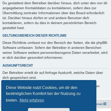
Du gestattest dem Betreiber darüber hinaus, dich unter den von dir
angegebenen Kontaktdaten zu kontaktieren, sofern dies zur
Übermittlung zentraler Informationen über das Board erforderlich
ist. Darüber hinaus dürfen er und andere Benutzer dich
kontaktieren, sofern du dies in deinem persönlichen Bereich
gestattet hast.
GELTUNGSBEREICH DIESER RICHTLINIE
Diese Richtlinie umfasst nur den Bereich der Seiten, die die phpBB-
Software umfassen. Sofern der Betreiber in anderen Bereichen
seiner Software weitere personenbezogene Daten verarbeitet, wird
er dich darüber gesondert informieren.
AUSKUNFTSRECHT
Der Betreiber erteilt dir auf Anfrage Auskunft, welche Daten über
dich gespeichert sind.
Du kannst jederzeit die Löschung bzw. Sperrung deiner Daten
Diese Website nutzt Cookies, um dir den
verlangen. Kontaktiere hierzu bitte den Betreiber.
bestmöglichen Komfort bei der Nutzung zu
bieten.
Mehr erfahren
Freunde des Audi Typ 44 e.V.
Foren-Übersicht
Kontakt