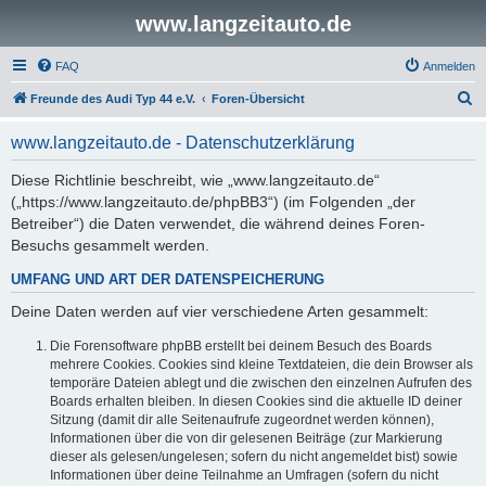
www.langzeitauto.de
FAQ
Anmelden
S
Freunde des Audi Typ 44 e.V.
Foren-Übersicht
u
www.langzeitauto.de - Datenschutzerklärung
c
h
Diese Richtlinie beschreibt, wie „www.langzeitauto.de“
(„https://www.langzeitauto.de/phpBB3“) (im Folgenden „der
e
Betreiber“) die Daten verwendet, die während deines Foren-
Besuchs gesammelt werden.
UMFANG UND ART DER DATENSPEICHERUNG
Deine Daten werden auf vier verschiedene Arten gesammelt:
Die Forensoftware phpBB erstellt bei deinem Besuch des Boards
mehrere Cookies. Cookies sind kleine Textdateien, die dein Browser als
temporäre Dateien ablegt und die zwischen den einzelnen Aufrufen des
Boards erhalten bleiben. In diesen Cookies sind die aktuelle ID deiner
Sitzung (damit dir alle Seitenaufrufe zugeordnet werden können),
Informationen über die von dir gelesenen Beiträge (zur Markierung
dieser als gelesen/ungelesen; sofern du nicht angemeldet bist) sowie
Informationen über deine Teilnahme an Umfragen (sofern du nicht