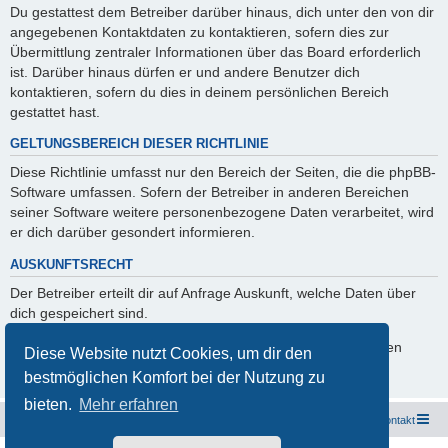
Du gestattest dem Betreiber darüber hinaus, dich unter den von dir
angegebenen Kontaktdaten zu kontaktieren, sofern dies zur
Übermittlung zentraler Informationen über das Board erforderlich
ist. Darüber hinaus dürfen er und andere Benutzer dich
kontaktieren, sofern du dies in deinem persönlichen Bereich
gestattet hast.
GELTUNGSBEREICH DIESER RICHTLINIE
Diese Richtlinie umfasst nur den Bereich der Seiten, die die phpBB-
Software umfassen. Sofern der Betreiber in anderen Bereichen
seiner Software weitere personenbezogene Daten verarbeitet, wird
er dich darüber gesondert informieren.
AUSKUNFTSRECHT
Der Betreiber erteilt dir auf Anfrage Auskunft, welche Daten über
dich gespeichert sind.
Du kannst jederzeit die Löschung bzw. Sperrung deiner Daten
Diese Website nutzt Cookies, um dir den
verlangen. Kontaktiere hierzu bitte den Betreiber.
bestmöglichen Komfort bei der Nutzung zu
bieten.
Mehr erfahren
Freunde des Audi Typ 44 e.V.
Foren-Übersicht
Kontakt