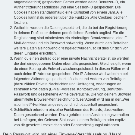
angemeldet bist) gespeichert. Ferner werden deine Benutzer-ID, ein
Authentifizierungsschlüssel und eine Session-ID gespeichert. Die
Cookies haben standardmäßig eine Gültigkeit von einem Jahr. Alle
Cookies kannst du jederzeit über die Funktion „Alle Cookies löschen“
löschen.
Weiterhin werden die Daten gespeichert, die du bei der Registrierung,
in deinem Profil oder deinem persönlichem Bereich angibst. Für die
Registrierung sind mindestens ein eindeutiger Benutzername, eine E-
Mail-Adresse und ein Passwort notwendig. Wenn durch den Betreiber
weitere Daten als notwendig festgelegt wurden, so ist dies für dich vor
deren Eingabe ersichtlich.
Wenn du einen Beitrag oder eine private Nachricht erstellst, so werden
die dort eingegebenen Daten ebenfalls gespeichert. Gleiches gilt, wenn
du einen Beitrag als Entwurf zwischenspeicherst. In diesen Fällen wird
auch deine IP-Adresse gespeichert. Die IP-Adresse wird weiterhin bei
folgenden Aktionen gespeichert: Löschen und Ändern von Beiträgen
(dazu zählen Private Nachrichten und Umfragen), Änderungen an
zentralen Profildaten (E-Mail-Adresse, Kontoaktivierung, Benutzer-
Passwort) und gescheiterte Anmeldeversuche. Die von deinem Browser
übermittelte Browser-Kennzeichnung (User Agent) wird nur in der „Wer
ist online?“-Funktion angezeigt und nicht dauerhaft gespeichert.
Schließlich erfordern einzelne Funktionen des Boards, dass weitere
Daten gespeichert werden. Dazu gehören dein Abstimmungsverhalten
bei Umfragen, der Gelesen-Status von deinen Beiträgen oder explizit
von dir gesetzte Lesezeichen oder Benachrichtigungsfunktionen.
Dein Passwort wird mit einer Einwege-Verschlüsselung (Hash)