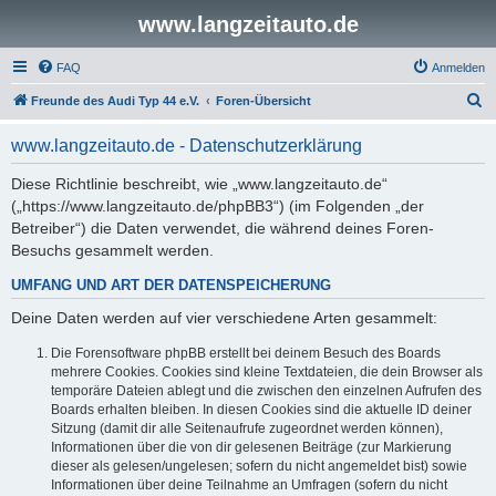
www.langzeitauto.de
FAQ
Anmelden
S
Freunde des Audi Typ 44 e.V.
Foren-Übersicht
u
www.langzeitauto.de - Datenschutzerklärung
c
h
Diese Richtlinie beschreibt, wie „www.langzeitauto.de“
(„https://www.langzeitauto.de/phpBB3“) (im Folgenden „der
e
Betreiber“) die Daten verwendet, die während deines Foren-
Besuchs gesammelt werden.
UMFANG UND ART DER DATENSPEICHERUNG
Deine Daten werden auf vier verschiedene Arten gesammelt:
Die Forensoftware phpBB erstellt bei deinem Besuch des Boards
mehrere Cookies. Cookies sind kleine Textdateien, die dein Browser als
temporäre Dateien ablegt und die zwischen den einzelnen Aufrufen des
Boards erhalten bleiben. In diesen Cookies sind die aktuelle ID deiner
Sitzung (damit dir alle Seitenaufrufe zugeordnet werden können),
Informationen über die von dir gelesenen Beiträge (zur Markierung
dieser als gelesen/ungelesen; sofern du nicht angemeldet bist) sowie
Informationen über deine Teilnahme an Umfragen (sofern du nicht