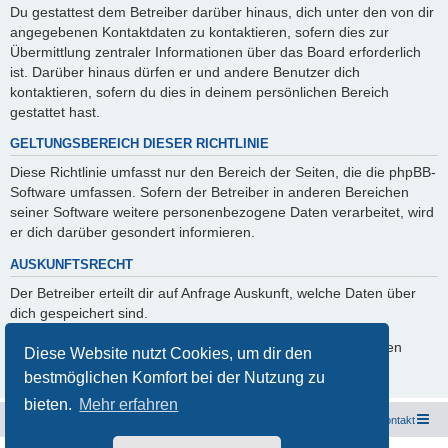
Du gestattest dem Betreiber darüber hinaus, dich unter den von dir
angegebenen Kontaktdaten zu kontaktieren, sofern dies zur
Übermittlung zentraler Informationen über das Board erforderlich
ist. Darüber hinaus dürfen er und andere Benutzer dich
kontaktieren, sofern du dies in deinem persönlichen Bereich
gestattet hast.
GELTUNGSBEREICH DIESER RICHTLINIE
Diese Richtlinie umfasst nur den Bereich der Seiten, die die phpBB-
Software umfassen. Sofern der Betreiber in anderen Bereichen
seiner Software weitere personenbezogene Daten verarbeitet, wird
er dich darüber gesondert informieren.
AUSKUNFTSRECHT
Der Betreiber erteilt dir auf Anfrage Auskunft, welche Daten über
dich gespeichert sind.
Du kannst jederzeit die Löschung bzw. Sperrung deiner Daten
Diese Website nutzt Cookies, um dir den
verlangen. Kontaktiere hierzu bitte den Betreiber.
bestmöglichen Komfort bei der Nutzung zu
bieten.
Mehr erfahren
Freunde des Audi Typ 44 e.V.
Foren-Übersicht
Kontakt