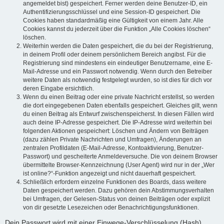
angemeldet bist) gespeichert. Ferner werden deine Benutzer-ID, ein
Authentifizierungsschlüssel und eine Session-ID gespeichert. Die
Cookies haben standardmäßig eine Gültigkeit von einem Jahr. Alle
Cookies kannst du jederzeit über die Funktion „Alle Cookies löschen“
löschen.
Weiterhin werden die Daten gespeichert, die du bei der Registrierung,
in deinem Profil oder deinem persönlichem Bereich angibst. Für die
Registrierung sind mindestens ein eindeutiger Benutzername, eine E-
Mail-Adresse und ein Passwort notwendig. Wenn durch den Betreiber
weitere Daten als notwendig festgelegt wurden, so ist dies für dich vor
deren Eingabe ersichtlich.
Wenn du einen Beitrag oder eine private Nachricht erstellst, so werden
die dort eingegebenen Daten ebenfalls gespeichert. Gleiches gilt, wenn
du einen Beitrag als Entwurf zwischenspeicherst. In diesen Fällen wird
auch deine IP-Adresse gespeichert. Die IP-Adresse wird weiterhin bei
folgenden Aktionen gespeichert: Löschen und Ändern von Beiträgen
(dazu zählen Private Nachrichten und Umfragen), Änderungen an
zentralen Profildaten (E-Mail-Adresse, Kontoaktivierung, Benutzer-
Passwort) und gescheiterte Anmeldeversuche. Die von deinem Browser
übermittelte Browser-Kennzeichnung (User Agent) wird nur in der „Wer
ist online?“-Funktion angezeigt und nicht dauerhaft gespeichert.
Schließlich erfordern einzelne Funktionen des Boards, dass weitere
Daten gespeichert werden. Dazu gehören dein Abstimmungsverhalten
bei Umfragen, der Gelesen-Status von deinen Beiträgen oder explizit
von dir gesetzte Lesezeichen oder Benachrichtigungsfunktionen.
Dein Passwort wird mit einer Einwege-Verschlüsselung (Hash)