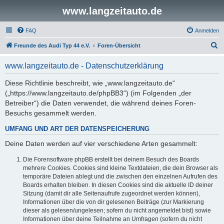
www.langzeitauto.de
FAQ
Anmelden
S
Freunde des Audi Typ 44 e.V.
Foren-Übersicht
u
www.langzeitauto.de - Datenschutzerklärung
c
h
Diese Richtlinie beschreibt, wie „www.langzeitauto.de“
(„https://www.langzeitauto.de/phpBB3“) (im Folgenden „der
e
Betreiber“) die Daten verwendet, die während deines Foren-
Besuchs gesammelt werden.
UMFANG UND ART DER DATENSPEICHERUNG
Deine Daten werden auf vier verschiedene Arten gesammelt:
Die Forensoftware phpBB erstellt bei deinem Besuch des Boards
mehrere Cookies. Cookies sind kleine Textdateien, die dein Browser als
temporäre Dateien ablegt und die zwischen den einzelnen Aufrufen des
Boards erhalten bleiben. In diesen Cookies sind die aktuelle ID deiner
Sitzung (damit dir alle Seitenaufrufe zugeordnet werden können),
Informationen über die von dir gelesenen Beiträge (zur Markierung
dieser als gelesen/ungelesen; sofern du nicht angemeldet bist) sowie
Informationen über deine Teilnahme an Umfragen (sofern du nicht