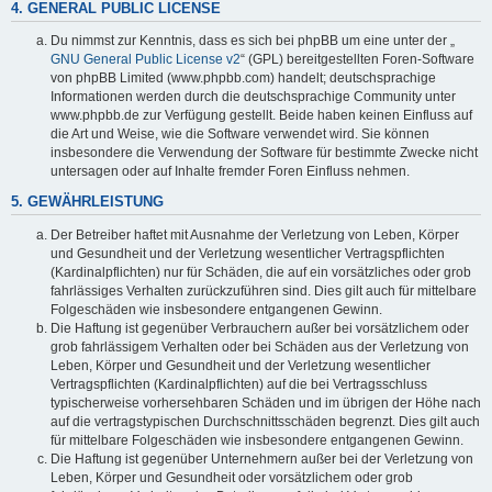
4. GENERAL PUBLIC LICENSE
Du nimmst zur Kenntnis, dass es sich bei phpBB um eine unter der „
GNU General Public License v2
“ (GPL) bereitgestellten Foren-Software
von phpBB Limited (www.phpbb.com) handelt; deutschsprachige
Informationen werden durch die deutschsprachige Community unter
www.phpbb.de zur Verfügung gestellt. Beide haben keinen Einfluss auf
die Art und Weise, wie die Software verwendet wird. Sie können
insbesondere die Verwendung der Software für bestimmte Zwecke nicht
untersagen oder auf Inhalte fremder Foren Einfluss nehmen.
5. GEWÄHRLEISTUNG
Der Betreiber haftet mit Ausnahme der Verletzung von Leben, Körper
und Gesundheit und der Verletzung wesentlicher Vertragspflichten
(Kardinalpflichten) nur für Schäden, die auf ein vorsätzliches oder grob
fahrlässiges Verhalten zurückzuführen sind. Dies gilt auch für mittelbare
Folgeschäden wie insbesondere entgangenen Gewinn.
Die Haftung ist gegenüber Verbrauchern außer bei vorsätzlichem oder
grob fahrlässigem Verhalten oder bei Schäden aus der Verletzung von
Leben, Körper und Gesundheit und der Verletzung wesentlicher
Vertragspflichten (Kardinalpflichten) auf die bei Vertragsschluss
typischerweise vorhersehbaren Schäden und im übrigen der Höhe nach
auf die vertragstypischen Durchschnittsschäden begrenzt. Dies gilt auch
für mittelbare Folgeschäden wie insbesondere entgangenen Gewinn.
Die Haftung ist gegenüber Unternehmern außer bei der Verletzung von
Leben, Körper und Gesundheit oder vorsätzlichem oder grob