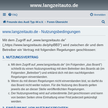
www.langzeitauto.de
FAQ
Anmelden
S
Freunde des Audi Typ 44 e.V.
Foren-Übersicht
u
www.langzeitauto.de - Nutzungsbedingungen
c
h
Mit dem Zugriff auf „www.langzeitauto.de“
(„https://www.langzeitauto.de/phpBB3“) wird zwischen dir und dem
e
Betreiber ein Vertrag mit folgenden Regelungen geschlossen:
1. NUTZUNGSVERTRAG
Mit dem Zugriff auf „www.langzeitauto.de“ (im Folgenden „das Board“)
schließt du einen Nutzungsvertrag mit dem Betreiber des Boards ab (im
Folgenden „Betreiber“) und erklärst dich mit den nachfolgenden
Regelungen einverstanden.
Wenn du mit diesen Regelungen nicht einverstanden bist, so darfst du
das Board nicht weiter nutzen. Für die Nutzung des Boards gelten
jeweils die an dieser Stelle veröffentlichten Regelungen.
Der Nutzungsvertrag wird auf unbestimmte Zeit geschlossen und kann
von beiden Seiten ohne Einhaltung einer Frist jederzeit gekündigt
werden.