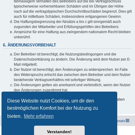
fahrlässigem Verhalten des Betreibers auf die bei Vertragsschluss
typischerweise vorhersehbaren Schäden und im Übrigen der Höhe
nach auf die vertragstypischen Durchschnittsschäden begrenzt. Dies gilt
auch für mittelbare Schäden, insbesondere entgangenen Gewinn.
Die Haftungsbegrenzung der Absätze a bis c gilt sinngemäß auch
zugunsten der Mitarbeiter und Erfüllungsgehilfen des Betreibers.
Ansprüche für eine Haftung aus zwingendem nationalem Recht bleiben
unberührt.
6. ÄNDERUNGSVORBEHALT
Der Betreiber ist berechtigt, die Nutzungsbedingungen und die
Datenschutzerklärung zu ändern. Die Änderung wird dem Nutzer per E-
Mail mitgeteilt.
Der Nutzer ist berechtigt, den Änderungen zu widersprechen. Im Falle
des Widerspruchs erlischt das zwischen dem Betreiber und dem Nutzer
bestehende Vertragsverhältnis mit sofortiger Wirkung.
Die Änderungen gelten als anerkannt und verbindlich, wenn der Nutzer
den Änderungen zugestimmt hat.
Informationen über den Umgang mit deinen persönlichen Daten
Diese Website nutzt Cookies, um dir den
sind in der Datenschutzerklärung enthalten.
bestmöglichen Komfort bei der Nutzung zu
bieten.
Mehr erfahren
Freunde des Audi Typ 44 e.V.
Foren-Übersicht
Kontakt
Verstanden!
Powered by
phpBB
® Forum Software © phpBB Limited