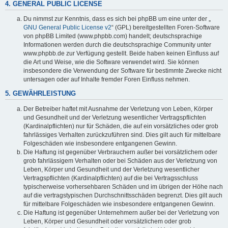
4. GENERAL PUBLIC LICENSE
Du nimmst zur Kenntnis, dass es sich bei phpBB um eine unter der „
GNU General Public License v2
“ (GPL) bereitgestellten Foren-Software
von phpBB Limited (www.phpbb.com) handelt; deutschsprachige
Informationen werden durch die deutschsprachige Community unter
www.phpbb.de zur Verfügung gestellt. Beide haben keinen Einfluss auf
die Art und Weise, wie die Software verwendet wird. Sie können
insbesondere die Verwendung der Software für bestimmte Zwecke nicht
untersagen oder auf Inhalte fremder Foren Einfluss nehmen.
5. GEWÄHRLEISTUNG
Der Betreiber haftet mit Ausnahme der Verletzung von Leben, Körper
und Gesundheit und der Verletzung wesentlicher Vertragspflichten
(Kardinalpflichten) nur für Schäden, die auf ein vorsätzliches oder grob
fahrlässiges Verhalten zurückzuführen sind. Dies gilt auch für mittelbare
Folgeschäden wie insbesondere entgangenen Gewinn.
Die Haftung ist gegenüber Verbrauchern außer bei vorsätzlichem oder
grob fahrlässigem Verhalten oder bei Schäden aus der Verletzung von
Leben, Körper und Gesundheit und der Verletzung wesentlicher
Vertragspflichten (Kardinalpflichten) auf die bei Vertragsschluss
typischerweise vorhersehbaren Schäden und im übrigen der Höhe nach
auf die vertragstypischen Durchschnittsschäden begrenzt. Dies gilt auch
für mittelbare Folgeschäden wie insbesondere entgangenen Gewinn.
Die Haftung ist gegenüber Unternehmern außer bei der Verletzung von
Leben, Körper und Gesundheit oder vorsätzlichem oder grob