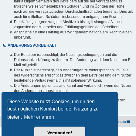
fahrlässigem Verhalten des Betreibers auf die bei Vertragsschluss
typischerweise vorhersehbaren Schäden und im Übrigen der Höhe
nach auf die vertragstypischen Durchschnittsschäden begrenzt. Dies gilt
auch für mittelbare Schäden, insbesondere entgangenen Gewinn.
Die Haftungsbegrenzung der Absätze a bis c gilt sinngemäß auch
zugunsten der Mitarbeiter und Erfüllungsgehilfen des Betreibers.
Ansprüche für eine Haftung aus zwingendem nationalem Recht bleiben
unberührt.
6. ÄNDERUNGSVORBEHALT
Der Betreiber ist berechtigt, die Nutzungsbedingungen und die
Datenschutzerklärung zu ändern. Die Änderung wird dem Nutzer per E-
Mail mitgeteilt.
Der Nutzer ist berechtigt, den Änderungen zu widersprechen. Im Falle
des Widerspruchs erlischt das zwischen dem Betreiber und dem Nutzer
bestehende Vertragsverhältnis mit sofortiger Wirkung.
Die Änderungen gelten als anerkannt und verbindlich, wenn der Nutzer
den Änderungen zugestimmt hat.
Informationen über den Umgang mit deinen persönlichen Daten
Diese Website nutzt Cookies, um dir den
sind in der Datenschutzerklärung enthalten.
bestmöglichen Komfort bei der Nutzung zu
bieten.
Mehr erfahren
Freunde des Audi Typ 44 e.V.
Foren-Übersicht
Kontakt
Verstanden!
Powered by
phpBB
® Forum Software © phpBB Limited