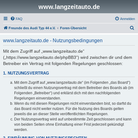
www.langzeitauto.de
FAQ
Anmelden
S
Freunde des Audi Typ 44 e.V.
Foren-Übersicht
u
www.langzeitauto.de - Nutzungsbedingungen
c
h
Mit dem Zugriff auf „www.langzeitauto.de“
(„https://www.langzeitauto.de/phpBB3“) wird zwischen dir und dem
e
Betreiber ein Vertrag mit folgenden Regelungen geschlossen:
1. NUTZUNGSVERTRAG
Mit dem Zugriff auf „www.langzeitauto.de“ (im Folgenden „das Board“)
schließt du einen Nutzungsvertrag mit dem Betreiber des Boards ab (im
Folgenden „Betreiber“) und erklärst dich mit den nachfolgenden
Regelungen einverstanden.
Wenn du mit diesen Regelungen nicht einverstanden bist, so darfst du
das Board nicht weiter nutzen. Für die Nutzung des Boards gelten
jeweils die an dieser Stelle veröffentlichten Regelungen.
Der Nutzungsvertrag wird auf unbestimmte Zeit geschlossen und kann
von beiden Seiten ohne Einhaltung einer Frist jederzeit gekündigt
werden.