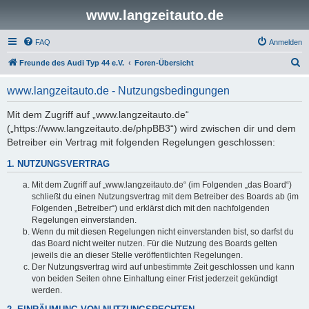
www.langzeitauto.de
FAQ
Anmelden
S
Freunde des Audi Typ 44 e.V.
Foren-Übersicht
u
www.langzeitauto.de - Nutzungsbedingungen
c
h
Mit dem Zugriff auf „www.langzeitauto.de“
(„https://www.langzeitauto.de/phpBB3“) wird zwischen dir und dem
e
Betreiber ein Vertrag mit folgenden Regelungen geschlossen:
1. NUTZUNGSVERTRAG
Mit dem Zugriff auf „www.langzeitauto.de“ (im Folgenden „das Board“)
schließt du einen Nutzungsvertrag mit dem Betreiber des Boards ab (im
Folgenden „Betreiber“) und erklärst dich mit den nachfolgenden
Regelungen einverstanden.
Wenn du mit diesen Regelungen nicht einverstanden bist, so darfst du
das Board nicht weiter nutzen. Für die Nutzung des Boards gelten
jeweils die an dieser Stelle veröffentlichten Regelungen.
Der Nutzungsvertrag wird auf unbestimmte Zeit geschlossen und kann
von beiden Seiten ohne Einhaltung einer Frist jederzeit gekündigt
werden.