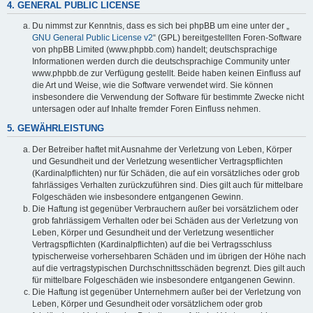
4. GENERAL PUBLIC LICENSE
Du nimmst zur Kenntnis, dass es sich bei phpBB um eine unter der „
GNU General Public License v2
“ (GPL) bereitgestellten Foren-Software
von phpBB Limited (www.phpbb.com) handelt; deutschsprachige
Informationen werden durch die deutschsprachige Community unter
www.phpbb.de zur Verfügung gestellt. Beide haben keinen Einfluss auf
die Art und Weise, wie die Software verwendet wird. Sie können
insbesondere die Verwendung der Software für bestimmte Zwecke nicht
untersagen oder auf Inhalte fremder Foren Einfluss nehmen.
5. GEWÄHRLEISTUNG
Der Betreiber haftet mit Ausnahme der Verletzung von Leben, Körper
und Gesundheit und der Verletzung wesentlicher Vertragspflichten
(Kardinalpflichten) nur für Schäden, die auf ein vorsätzliches oder grob
fahrlässiges Verhalten zurückzuführen sind. Dies gilt auch für mittelbare
Folgeschäden wie insbesondere entgangenen Gewinn.
Die Haftung ist gegenüber Verbrauchern außer bei vorsätzlichem oder
grob fahrlässigem Verhalten oder bei Schäden aus der Verletzung von
Leben, Körper und Gesundheit und der Verletzung wesentlicher
Vertragspflichten (Kardinalpflichten) auf die bei Vertragsschluss
typischerweise vorhersehbaren Schäden und im übrigen der Höhe nach
auf die vertragstypischen Durchschnittsschäden begrenzt. Dies gilt auch
für mittelbare Folgeschäden wie insbesondere entgangenen Gewinn.
Die Haftung ist gegenüber Unternehmern außer bei der Verletzung von
Leben, Körper und Gesundheit oder vorsätzlichem oder grob