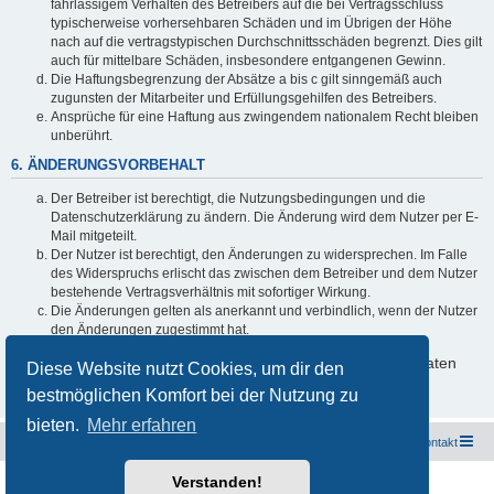
fahrlässigem Verhalten des Betreibers auf die bei Vertragsschluss
typischerweise vorhersehbaren Schäden und im Übrigen der Höhe
nach auf die vertragstypischen Durchschnittsschäden begrenzt. Dies gilt
auch für mittelbare Schäden, insbesondere entgangenen Gewinn.
Die Haftungsbegrenzung der Absätze a bis c gilt sinngemäß auch
zugunsten der Mitarbeiter und Erfüllungsgehilfen des Betreibers.
Ansprüche für eine Haftung aus zwingendem nationalem Recht bleiben
unberührt.
6. ÄNDERUNGSVORBEHALT
Der Betreiber ist berechtigt, die Nutzungsbedingungen und die
Datenschutzerklärung zu ändern. Die Änderung wird dem Nutzer per E-
Mail mitgeteilt.
Der Nutzer ist berechtigt, den Änderungen zu widersprechen. Im Falle
des Widerspruchs erlischt das zwischen dem Betreiber und dem Nutzer
bestehende Vertragsverhältnis mit sofortiger Wirkung.
Die Änderungen gelten als anerkannt und verbindlich, wenn der Nutzer
den Änderungen zugestimmt hat.
Informationen über den Umgang mit deinen persönlichen Daten
Diese Website nutzt Cookies, um dir den
sind in der Datenschutzerklärung enthalten.
bestmöglichen Komfort bei der Nutzung zu
bieten.
Mehr erfahren
Freunde des Audi Typ 44 e.V.
Foren-Übersicht
Kontakt
Verstanden!
Powered by
phpBB
® Forum Software © phpBB Limited