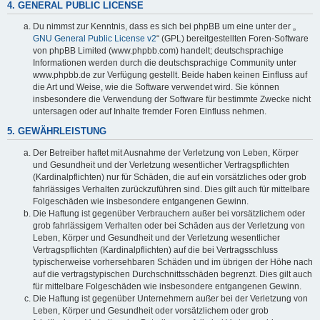
4. GENERAL PUBLIC LICENSE
Du nimmst zur Kenntnis, dass es sich bei phpBB um eine unter der „
GNU General Public License v2
“ (GPL) bereitgestellten Foren-Software
von phpBB Limited (www.phpbb.com) handelt; deutschsprachige
Informationen werden durch die deutschsprachige Community unter
www.phpbb.de zur Verfügung gestellt. Beide haben keinen Einfluss auf
die Art und Weise, wie die Software verwendet wird. Sie können
insbesondere die Verwendung der Software für bestimmte Zwecke nicht
untersagen oder auf Inhalte fremder Foren Einfluss nehmen.
5. GEWÄHRLEISTUNG
Der Betreiber haftet mit Ausnahme der Verletzung von Leben, Körper
und Gesundheit und der Verletzung wesentlicher Vertragspflichten
(Kardinalpflichten) nur für Schäden, die auf ein vorsätzliches oder grob
fahrlässiges Verhalten zurückzuführen sind. Dies gilt auch für mittelbare
Folgeschäden wie insbesondere entgangenen Gewinn.
Die Haftung ist gegenüber Verbrauchern außer bei vorsätzlichem oder
grob fahrlässigem Verhalten oder bei Schäden aus der Verletzung von
Leben, Körper und Gesundheit und der Verletzung wesentlicher
Vertragspflichten (Kardinalpflichten) auf die bei Vertragsschluss
typischerweise vorhersehbaren Schäden und im übrigen der Höhe nach
auf die vertragstypischen Durchschnittsschäden begrenzt. Dies gilt auch
für mittelbare Folgeschäden wie insbesondere entgangenen Gewinn.
Die Haftung ist gegenüber Unternehmern außer bei der Verletzung von
Leben, Körper und Gesundheit oder vorsätzlichem oder grob