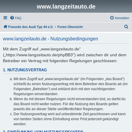
www.langzeitauto.de
FAQ
Anmelden
S
Freunde des Audi Typ 44 e.V.
Foren-Übersicht
u
www.langzeitauto.de - Nutzungsbedingungen
c
h
Mit dem Zugriff auf „www.langzeitauto.de“
(„https://www.langzeitauto.de/phpBB3“) wird zwischen dir und dem
e
Betreiber ein Vertrag mit folgenden Regelungen geschlossen:
1. NUTZUNGSVERTRAG
Mit dem Zugriff auf „www.langzeitauto.de“ (im Folgenden „das Board“)
schließt du einen Nutzungsvertrag mit dem Betreiber des Boards ab (im
Folgenden „Betreiber“) und erklärst dich mit den nachfolgenden
Regelungen einverstanden.
Wenn du mit diesen Regelungen nicht einverstanden bist, so darfst du
das Board nicht weiter nutzen. Für die Nutzung des Boards gelten
jeweils die an dieser Stelle veröffentlichten Regelungen.
Der Nutzungsvertrag wird auf unbestimmte Zeit geschlossen und kann
von beiden Seiten ohne Einhaltung einer Frist jederzeit gekündigt
werden.