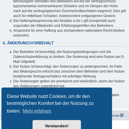
fahrlässigem Verhalten des Betreibers auf die bei Vertragsschluss
typischerweise vorhersehbaren Schäden und im Übrigen der Höhe
nach auf die vertragstypischen Durchschnittsschäden begrenzt. Dies gilt
auch für mittelbare Schäden, insbesondere entgangenen Gewinn.
Die Haftungsbegrenzung der Absätze a bis c gilt sinngemäß auch
zugunsten der Mitarbeiter und Erfüllungsgehilfen des Betreibers.
Ansprüche für eine Haftung aus zwingendem nationalem Recht bleiben
unberührt.
6. ÄNDERUNGSVORBEHALT
Der Betreiber ist berechtigt, die Nutzungsbedingungen und die
Datenschutzerklärung zu ändern. Die Änderung wird dem Nutzer per E-
Mail mitgeteilt.
Der Nutzer ist berechtigt, den Änderungen zu widersprechen. Im Falle
des Widerspruchs erlischt das zwischen dem Betreiber und dem Nutzer
bestehende Vertragsverhältnis mit sofortiger Wirkung.
Die Änderungen gelten als anerkannt und verbindlich, wenn der Nutzer
den Änderungen zugestimmt hat.
Informationen über den Umgang mit deinen persönlichen Daten
Diese Website nutzt Cookies, um dir den
sind in der Datenschutzerklärung enthalten.
bestmöglichen Komfort bei der Nutzung zu
bieten.
Mehr erfahren
Freunde des Audi Typ 44 e.V.
Foren-Übersicht
Kontakt
Verstanden!
Powered by
phpBB
® Forum Software © phpBB Limited