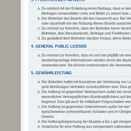
Du erklärst mit der Erstellung eines Beitrags, dass er ke
Beiträgen verwendeten Links und Bilder zu setzen bzw.
Der Betreiber des Boards übt das Hausrecht aus. Bei V
oder dauerhaft von der Nutzung dieses Boards ausschlie
Du nimmst zur Kenntnis, dass der Betreiber keine Verantw
Betreiber, dein Benutzerkonto, Beiträge und Funktionen 
Du gestattest dem Betreiber darüber hinaus, deine Beit
4. GENERAL PUBLIC LICENSE
Du nimmst zur Kenntnis, dass es sich bei phpBB um eine
deutschsprachige Informationen werden durch die deuts
verwendet wird. Sie können insbesondere die Verwendun
5. GEWÄHRLEISTUNG
Der Betreiber haftet mit Ausnahme der Verletzung von Le
grob fahrlässiges Verhalten zurückzuführen sind. Dies 
Die Haftung ist gegenüber Verbrauchern außer bei vors
wesentlicher Vertragspflichten (Kardinalpflichten) auf
begrenzt. Dies gilt auch für mittelbare Folgeschäden 
Die Haftung ist gegenüber Unternehmern außer bei der V
typischerweise vorhersehbaren Schäden und im Übrigen 
Gewinn.
Die Haftungsbegrenzung der Absätze a bis c gilt sinnge
Ansprüche für eine Haftung aus zwingendem nationalem