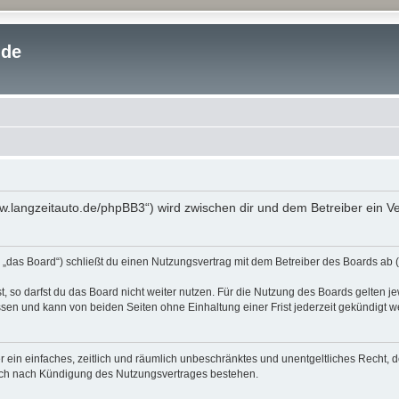
.de
www.langzeitauto.de/phpBB3“) wird zwischen dir und dem Betreiber ein 
 „das Board“) schließt du einen Nutzungsvertrag mit dem Betreiber des Boards ab (
 so darfst du das Board nicht weiter nutzen. Für die Nutzung des Boards gelten jew
sen und kann von beiden Seiten ohne Einhaltung einer Frist jederzeit gekündigt w
ber ein einfaches, zeitlich und räumlich unbeschränktes und unentgeltliches Recht
auch nach Kündigung des Nutzungsvertrages bestehen.