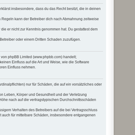
erklärst insbesondere, dass du das Recht besitzt, die in deinen
n Regeln kann der Betreiber dich nach Abmahnung zeitweise
er die er nicht zur Kenntnis genommen hat. Du gestattest dem
 Betreiber oder einem Dritten Schaden zuzufügen.
re von phpBB Limited (www.phpbb.com) handelt;
inen Einfluss auf die Art und Weise, wie die Software
oren Einfluss nehmen.
inalpflichten) nur für Schäden, die auf ein vorsätzliches oder
von Leben, Körper und Gesundheit und der Verletzung
r Höhe nach auf die vertragstypischen Durchschnittsschäden
sigem Verhalten des Betreibers auf die bei Vertragsschluss
lt auch für mittelbare Schäden, insbesondere entgangenen