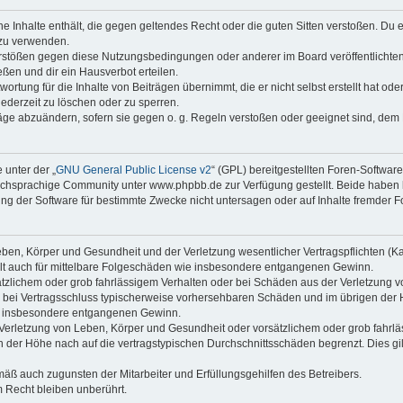
ine Inhalte enthält, die gegen geltendes Recht oder die guten Sitten verstoßen. Du 
 zu verwenden.
erstößen gegen diese Nutzungsbedingungen oder anderer im Board veröffentlichte
ßen und dir ein Hausverbot erteilen.
ortung für die Inhalte von Beiträgen übernimmt, die er nicht selbst erstellt hat od
jederzeit zu löschen oder zu sperren.
räge abzuändern, sofern sie gegen o. g. Regeln verstoßen oder geeignet sind, dem
 unter der „
GNU General Public License v2
“ (GPL) bereitgestellten Foren-Softwa
chsprachige Community unter www.phpbb.de zur Verfügung gestellt. Beide haben ke
g der Software für bestimmte Zwecke nicht untersagen oder auf Inhalte fremder F
ben, Körper und Gesundheit und der Verletzung wesentlicher Vertragspflichten (Kard
gilt auch für mittelbare Folgeschäden wie insbesondere entgangenen Gewinn.
ätzlichem oder grob fahrlässigem Verhalten oder bei Schäden aus der Verletzung 
 die bei Vertragsschluss typischerweise vorhersehbaren Schäden und im übrigen de
wie insbesondere entgangenen Gewinn.
erletzung von Leben, Körper und Gesundheit oder vorsätzlichem oder grob fahrläs
der Höhe nach auf die vertragstypischen Durchschnittsschäden begrenzt. Dies gi
mäß auch zugunsten der Mitarbeiter und Erfüllungsgehilfen des Betreibers.
 Recht bleiben unberührt.