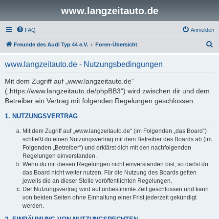
www.langzeitauto.de
FAQ
Anmelden
S
Freunde des Audi Typ 44 e.V.
Foren-Übersicht
u
www.langzeitauto.de - Nutzungsbedingungen
c
h
Mit dem Zugriff auf „www.langzeitauto.de“
(„https://www.langzeitauto.de/phpBB3“) wird zwischen dir und dem
e
Betreiber ein Vertrag mit folgenden Regelungen geschlossen:
1. NUTZUNGSVERTRAG
Mit dem Zugriff auf „www.langzeitauto.de“ (im Folgenden „das Board“)
schließt du einen Nutzungsvertrag mit dem Betreiber des Boards ab (im
Folgenden „Betreiber“) und erklärst dich mit den nachfolgenden
Regelungen einverstanden.
Wenn du mit diesen Regelungen nicht einverstanden bist, so darfst du
das Board nicht weiter nutzen. Für die Nutzung des Boards gelten
jeweils die an dieser Stelle veröffentlichten Regelungen.
Der Nutzungsvertrag wird auf unbestimmte Zeit geschlossen und kann
von beiden Seiten ohne Einhaltung einer Frist jederzeit gekündigt
werden.