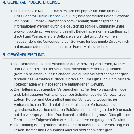
4. GENERAL PUBLIC LICENSE
Du nimmst zur Kenntnis, dass es sich bei phpBB um eine unter der „
GNU General Public License v2
“ (GPL) bereitgestellten Foren-Software
von phpBB Limited (www.phpbb.com) handelt; deutschsprachige
Informationen werden durch die deutschsprachige Community unter
www.phpbb.de zur Verfügung gestellt. Beide haben keinen Einfluss auf
die Art und Weise, wie die Software verwendet wird. Sie können
insbesondere die Verwendung der Software für bestimmte Zwecke nicht
untersagen oder auf Inhalte fremder Foren Einfluss nehmen.
5. GEWÄHRLEISTUNG
Der Betreiber haftet mit Ausnahme der Verletzung von Leben, Körper
und Gesundheit und der Verletzung wesentlicher Vertragspflichten
(Kardinalpflichten) nur für Schäden, die auf ein vorsätzliches oder grob
fahrlässiges Verhalten zurückzuführen sind. Dies gilt auch für mittelbare
Folgeschäden wie insbesondere entgangenen Gewinn.
Die Haftung ist gegenüber Verbrauchern außer bei vorsätzlichem oder
grob fahrlässigem Verhalten oder bei Schäden aus der Verletzung von
Leben, Körper und Gesundheit und der Verletzung wesentlicher
Vertragspflichten (Kardinalpflichten) auf die bei Vertragsschluss
typischerweise vorhersehbaren Schäden und im übrigen der Höhe nach
auf die vertragstypischen Durchschnittsschäden begrenzt. Dies gilt auch
für mittelbare Folgeschäden wie insbesondere entgangenen Gewinn.
Die Haftung ist gegenüber Unternehmern außer bei der Verletzung von
Leben, Körper und Gesundheit oder vorsätzlichem oder grob