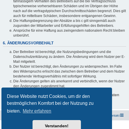
fahrlässigem Verhalten des Betreibers auf die bei Vertragsschluss
typischerweise vorhersehbaren Schäden und im Übrigen der Höhe
nach auf die vertragstypischen Durchschnittsschäden begrenzt. Dies gilt
auch für mittelbare Schäden, insbesondere entgangenen Gewinn.
Die Haftungsbegrenzung der Absätze a bis c gilt sinngemäß auch
zugunsten der Mitarbeiter und Erfüllungsgehilfen des Betreibers.
Ansprüche für eine Haftung aus zwingendem nationalem Recht bleiben
unberührt.
6. ÄNDERUNGSVORBEHALT
Der Betreiber ist berechtigt, die Nutzungsbedingungen und die
Datenschutzerklärung zu ändern. Die Änderung wird dem Nutzer per E-
Mail mitgeteilt.
Der Nutzer ist berechtigt, den Änderungen zu widersprechen. Im Falle
des Widerspruchs erlischt das zwischen dem Betreiber und dem Nutzer
bestehende Vertragsverhältnis mit sofortiger Wirkung.
Die Änderungen gelten als anerkannt und verbindlich, wenn der Nutzer
den Änderungen zugestimmt hat.
Informationen über den Umgang mit deinen persönlichen Daten
Diese Website nutzt Cookies, um dir den
sind in der Datenschutzerklärung enthalten.
bestmöglichen Komfort bei der Nutzung zu
bieten.
Mehr erfahren
Freunde des Audi Typ 44 e.V.
Foren-Übersicht
Kontakt
Verstanden!
Powered by
phpBB
® Forum Software © phpBB Limited