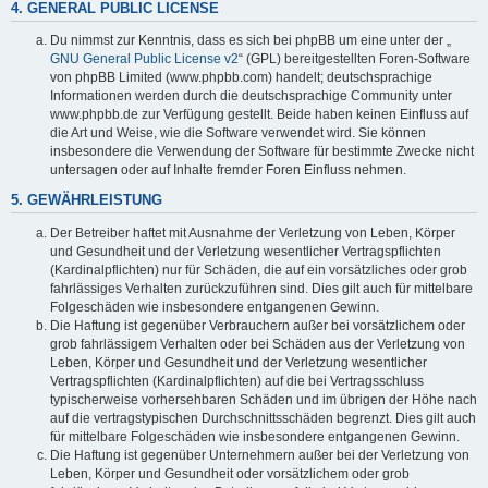
4. GENERAL PUBLIC LICENSE
Du nimmst zur Kenntnis, dass es sich bei phpBB um eine unter der „
GNU General Public License v2
“ (GPL) bereitgestellten Foren-Software
von phpBB Limited (www.phpbb.com) handelt; deutschsprachige
Informationen werden durch die deutschsprachige Community unter
www.phpbb.de zur Verfügung gestellt. Beide haben keinen Einfluss auf
die Art und Weise, wie die Software verwendet wird. Sie können
insbesondere die Verwendung der Software für bestimmte Zwecke nicht
untersagen oder auf Inhalte fremder Foren Einfluss nehmen.
5. GEWÄHRLEISTUNG
Der Betreiber haftet mit Ausnahme der Verletzung von Leben, Körper
und Gesundheit und der Verletzung wesentlicher Vertragspflichten
(Kardinalpflichten) nur für Schäden, die auf ein vorsätzliches oder grob
fahrlässiges Verhalten zurückzuführen sind. Dies gilt auch für mittelbare
Folgeschäden wie insbesondere entgangenen Gewinn.
Die Haftung ist gegenüber Verbrauchern außer bei vorsätzlichem oder
grob fahrlässigem Verhalten oder bei Schäden aus der Verletzung von
Leben, Körper und Gesundheit und der Verletzung wesentlicher
Vertragspflichten (Kardinalpflichten) auf die bei Vertragsschluss
typischerweise vorhersehbaren Schäden und im übrigen der Höhe nach
auf die vertragstypischen Durchschnittsschäden begrenzt. Dies gilt auch
für mittelbare Folgeschäden wie insbesondere entgangenen Gewinn.
Die Haftung ist gegenüber Unternehmern außer bei der Verletzung von
Leben, Körper und Gesundheit oder vorsätzlichem oder grob