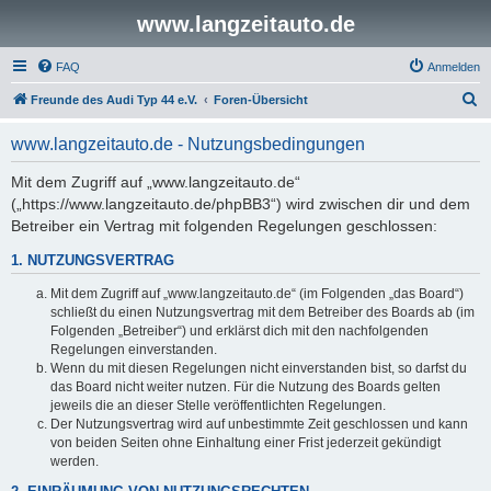
www.langzeitauto.de
FAQ
Anmelden
S
Freunde des Audi Typ 44 e.V.
Foren-Übersicht
u
www.langzeitauto.de - Nutzungsbedingungen
c
h
Mit dem Zugriff auf „www.langzeitauto.de“
(„https://www.langzeitauto.de/phpBB3“) wird zwischen dir und dem
e
Betreiber ein Vertrag mit folgenden Regelungen geschlossen:
1. NUTZUNGSVERTRAG
Mit dem Zugriff auf „www.langzeitauto.de“ (im Folgenden „das Board“)
schließt du einen Nutzungsvertrag mit dem Betreiber des Boards ab (im
Folgenden „Betreiber“) und erklärst dich mit den nachfolgenden
Regelungen einverstanden.
Wenn du mit diesen Regelungen nicht einverstanden bist, so darfst du
das Board nicht weiter nutzen. Für die Nutzung des Boards gelten
jeweils die an dieser Stelle veröffentlichten Regelungen.
Der Nutzungsvertrag wird auf unbestimmte Zeit geschlossen und kann
von beiden Seiten ohne Einhaltung einer Frist jederzeit gekündigt
werden.