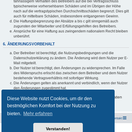
fahrlässigem Verhalten des Betreibers auf die bei Vertragsschluss
typischerweise vorhersehbaren Schäden und im Übrigen der Höhe
nach auf die vertragstypischen Durchschnittsschäden begrenzt. Dies gilt
auch für mittelbare Schäden, insbesondere entgangenen Gewinn.
Die Haftungsbegrenzung der Absätze a bis c gilt sinngemäß auch
zugunsten der Mitarbeiter und Erfüllungsgehilfen des Betreibers.
Ansprüche für eine Haftung aus zwingendem nationalem Recht bleiben
unberührt.
6. ÄNDERUNGSVORBEHALT
Der Betreiber ist berechtigt, die Nutzungsbedingungen und die
Datenschutzerklärung zu ändern. Die Änderung wird dem Nutzer per E-
Mail mitgeteilt.
Der Nutzer ist berechtigt, den Änderungen zu widersprechen. Im Falle
des Widerspruchs erlischt das zwischen dem Betreiber und dem Nutzer
bestehende Vertragsverhältnis mit sofortiger Wirkung.
Die Änderungen gelten als anerkannt und verbindlich, wenn der Nutzer
den Änderungen zugestimmt hat.
Informationen über den Umgang mit deinen persönlichen Daten
Diese Website nutzt Cookies, um dir den
sind in der Datenschutzerklärung enthalten.
bestmöglichen Komfort bei der Nutzung zu
bieten.
Mehr erfahren
Freunde des Audi Typ 44 e.V.
Foren-Übersicht
Kontakt
Verstanden!
Powered by
phpBB
® Forum Software © phpBB Limited