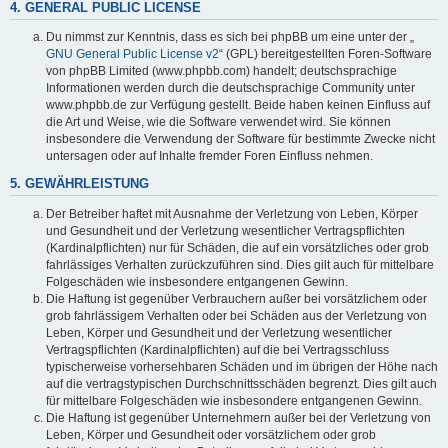
4. GENERAL PUBLIC LICENSE
Du nimmst zur Kenntnis, dass es sich bei phpBB um eine unter der „
GNU General Public License v2
“ (GPL) bereitgestellten Foren-Software
von phpBB Limited (www.phpbb.com) handelt; deutschsprachige
Informationen werden durch die deutschsprachige Community unter
www.phpbb.de zur Verfügung gestellt. Beide haben keinen Einfluss auf
die Art und Weise, wie die Software verwendet wird. Sie können
insbesondere die Verwendung der Software für bestimmte Zwecke nicht
untersagen oder auf Inhalte fremder Foren Einfluss nehmen.
5. GEWÄHRLEISTUNG
Der Betreiber haftet mit Ausnahme der Verletzung von Leben, Körper
und Gesundheit und der Verletzung wesentlicher Vertragspflichten
(Kardinalpflichten) nur für Schäden, die auf ein vorsätzliches oder grob
fahrlässiges Verhalten zurückzuführen sind. Dies gilt auch für mittelbare
Folgeschäden wie insbesondere entgangenen Gewinn.
Die Haftung ist gegenüber Verbrauchern außer bei vorsätzlichem oder
grob fahrlässigem Verhalten oder bei Schäden aus der Verletzung von
Leben, Körper und Gesundheit und der Verletzung wesentlicher
Vertragspflichten (Kardinalpflichten) auf die bei Vertragsschluss
typischerweise vorhersehbaren Schäden und im übrigen der Höhe nach
auf die vertragstypischen Durchschnittsschäden begrenzt. Dies gilt auch
für mittelbare Folgeschäden wie insbesondere entgangenen Gewinn.
Die Haftung ist gegenüber Unternehmern außer bei der Verletzung von
Leben, Körper und Gesundheit oder vorsätzlichem oder grob