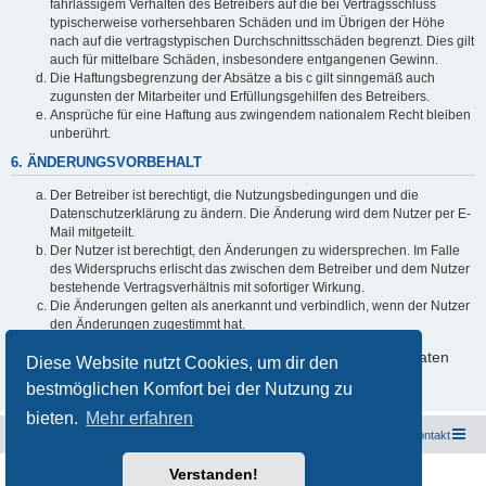
fahrlässigem Verhalten des Betreibers auf die bei Vertragsschluss
typischerweise vorhersehbaren Schäden und im Übrigen der Höhe
nach auf die vertragstypischen Durchschnittsschäden begrenzt. Dies gilt
auch für mittelbare Schäden, insbesondere entgangenen Gewinn.
Die Haftungsbegrenzung der Absätze a bis c gilt sinngemäß auch
zugunsten der Mitarbeiter und Erfüllungsgehilfen des Betreibers.
Ansprüche für eine Haftung aus zwingendem nationalem Recht bleiben
unberührt.
6. ÄNDERUNGSVORBEHALT
Der Betreiber ist berechtigt, die Nutzungsbedingungen und die
Datenschutzerklärung zu ändern. Die Änderung wird dem Nutzer per E-
Mail mitgeteilt.
Der Nutzer ist berechtigt, den Änderungen zu widersprechen. Im Falle
des Widerspruchs erlischt das zwischen dem Betreiber und dem Nutzer
bestehende Vertragsverhältnis mit sofortiger Wirkung.
Die Änderungen gelten als anerkannt und verbindlich, wenn der Nutzer
den Änderungen zugestimmt hat.
Informationen über den Umgang mit deinen persönlichen Daten
Diese Website nutzt Cookies, um dir den
sind in der Datenschutzerklärung enthalten.
bestmöglichen Komfort bei der Nutzung zu
bieten.
Mehr erfahren
Freunde des Audi Typ 44 e.V.
Foren-Übersicht
Kontakt
Verstanden!
Powered by
phpBB
® Forum Software © phpBB Limited