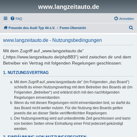
www.langzeitauto.de
FAQ
Anmelden
S
Freunde des Audi Typ 44 e.V.
Foren-Übersicht
u
www.langzeitauto.de - Nutzungsbedingungen
c
h
Mit dem Zugriff auf „www.langzeitauto.de“
(„https://www.langzeitauto.de/phpBB3“) wird zwischen dir und dem
e
Betreiber ein Vertrag mit folgenden Regelungen geschlossen:
1. NUTZUNGSVERTRAG
Mit dem Zugriff auf „www.langzeitauto.de“ (im Folgenden „das Board“)
schließt du einen Nutzungsvertrag mit dem Betreiber des Boards ab (im
Folgenden „Betreiber“) und erklärst dich mit den nachfolgenden
Regelungen einverstanden.
Wenn du mit diesen Regelungen nicht einverstanden bist, so darfst du
das Board nicht weiter nutzen. Für die Nutzung des Boards gelten
jeweils die an dieser Stelle veröffentlichten Regelungen.
Der Nutzungsvertrag wird auf unbestimmte Zeit geschlossen und kann
von beiden Seiten ohne Einhaltung einer Frist jederzeit gekündigt
werden.