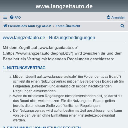
www.langzeitauto.de
FAQ
Anmelden
S
Freunde des Audi Typ 44 e.V.
Foren-Übersicht
u
www.langzeitauto.de - Nutzungsbedingungen
c
h
Mit dem Zugriff auf „www.langzeitauto.de“
(„https://www.langzeitauto.de/phpBB3“) wird zwischen dir und dem
e
Betreiber ein Vertrag mit folgenden Regelungen geschlossen:
1. NUTZUNGSVERTRAG
Mit dem Zugriff auf „www.langzeitauto.de“ (im Folgenden „das Board“)
schließt du einen Nutzungsvertrag mit dem Betreiber des Boards ab (im
Folgenden „Betreiber“) und erklärst dich mit den nachfolgenden
Regelungen einverstanden.
Wenn du mit diesen Regelungen nicht einverstanden bist, so darfst du
das Board nicht weiter nutzen. Für die Nutzung des Boards gelten
jeweils die an dieser Stelle veröffentlichten Regelungen.
Der Nutzungsvertrag wird auf unbestimmte Zeit geschlossen und kann
von beiden Seiten ohne Einhaltung einer Frist jederzeit gekündigt
werden.