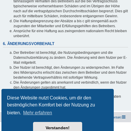
fahrlässigem Verhalten des Betreibers auf die bei Vertragsschluss
typischerweise vorhersehbaren Schäden und im Übrigen der Höhe
nach auf die vertragstypischen Durchschnittsschäden begrenzt. Dies gilt
auch für mittelbare Schäden, insbesondere entgangenen Gewinn.
Die Haftungsbegrenzung der Absätze a bis c gilt sinngemäß auch
zugunsten der Mitarbeiter und Erfüllungsgehilfen des Betreibers.
Ansprüche für eine Haftung aus zwingendem nationalem Recht bleiben
unberührt.
6. ÄNDERUNGSVORBEHALT
Der Betreiber ist berechtigt, die Nutzungsbedingungen und die
Datenschutzerklärung zu ändern. Die Änderung wird dem Nutzer per E-
Mail mitgeteilt.
Der Nutzer ist berechtigt, den Änderungen zu widersprechen. Im Falle
des Widerspruchs erlischt das zwischen dem Betreiber und dem Nutzer
bestehende Vertragsverhältnis mit sofortiger Wirkung.
Die Änderungen gelten als anerkannt und verbindlich, wenn der Nutzer
den Änderungen zugestimmt hat.
Informationen über den Umgang mit deinen persönlichen Daten
Diese Website nutzt Cookies, um dir den
sind in der Datenschutzerklärung enthalten.
bestmöglichen Komfort bei der Nutzung zu
bieten.
Mehr erfahren
Freunde des Audi Typ 44 e.V.
Foren-Übersicht
Kontakt
Verstanden!
Powered by
phpBB
® Forum Software © phpBB Limited