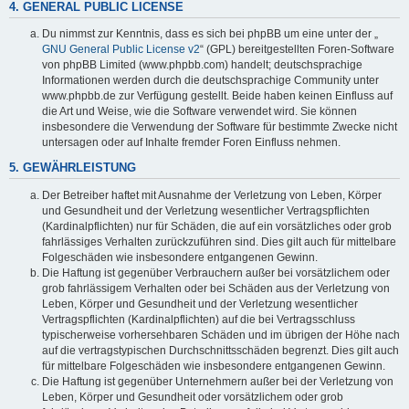
4. GENERAL PUBLIC LICENSE
Du nimmst zur Kenntnis, dass es sich bei phpBB um eine unter der „
GNU General Public License v2
“ (GPL) bereitgestellten Foren-Software
von phpBB Limited (www.phpbb.com) handelt; deutschsprachige
Informationen werden durch die deutschsprachige Community unter
www.phpbb.de zur Verfügung gestellt. Beide haben keinen Einfluss auf
die Art und Weise, wie die Software verwendet wird. Sie können
insbesondere die Verwendung der Software für bestimmte Zwecke nicht
untersagen oder auf Inhalte fremder Foren Einfluss nehmen.
5. GEWÄHRLEISTUNG
Der Betreiber haftet mit Ausnahme der Verletzung von Leben, Körper
und Gesundheit und der Verletzung wesentlicher Vertragspflichten
(Kardinalpflichten) nur für Schäden, die auf ein vorsätzliches oder grob
fahrlässiges Verhalten zurückzuführen sind. Dies gilt auch für mittelbare
Folgeschäden wie insbesondere entgangenen Gewinn.
Die Haftung ist gegenüber Verbrauchern außer bei vorsätzlichem oder
grob fahrlässigem Verhalten oder bei Schäden aus der Verletzung von
Leben, Körper und Gesundheit und der Verletzung wesentlicher
Vertragspflichten (Kardinalpflichten) auf die bei Vertragsschluss
typischerweise vorhersehbaren Schäden und im übrigen der Höhe nach
auf die vertragstypischen Durchschnittsschäden begrenzt. Dies gilt auch
für mittelbare Folgeschäden wie insbesondere entgangenen Gewinn.
Die Haftung ist gegenüber Unternehmern außer bei der Verletzung von
Leben, Körper und Gesundheit oder vorsätzlichem oder grob