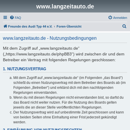
www.langzeitauto.de
FAQ
Anmelden
S
Freunde des Audi Typ 44 e.V.
Foren-Übersicht
u
www.langzeitauto.de - Nutzungsbedingungen
c
h
Mit dem Zugriff auf „www.langzeitauto.de“
(„https://www.langzeitauto.de/phpBB3“) wird zwischen dir und dem
e
Betreiber ein Vertrag mit folgenden Regelungen geschlossen:
1. NUTZUNGSVERTRAG
Mit dem Zugriff auf „www.langzeitauto.de“ (im Folgenden „das Board“)
schließt du einen Nutzungsvertrag mit dem Betreiber des Boards ab (im
Folgenden „Betreiber“) und erklärst dich mit den nachfolgenden
Regelungen einverstanden.
Wenn du mit diesen Regelungen nicht einverstanden bist, so darfst du
das Board nicht weiter nutzen. Für die Nutzung des Boards gelten
jeweils die an dieser Stelle veröffentlichten Regelungen.
Der Nutzungsvertrag wird auf unbestimmte Zeit geschlossen und kann
von beiden Seiten ohne Einhaltung einer Frist jederzeit gekündigt
werden.