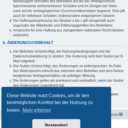
fahrlässigem Verhalten des Betreibers auf die bei Vertragsschluss
typischerweise vorhersehbaren Schäden und im Übrigen der Höhe
nach auf die vertragstypischen Durchschnittsschäden begrenzt. Dies gilt
auch für mittelbare Schäden, insbesondere entgangenen Gewinn.
Die Haftungsbegrenzung der Absätze a bis c gilt sinngemäß auch
zugunsten der Mitarbeiter und Erfüllungsgehilfen des Betreibers.
Ansprüche für eine Haftung aus zwingendem nationalem Recht bleiben
unberührt.
6. ÄNDERUNGSVORBEHALT
Der Betreiber ist berechtigt, die Nutzungsbedingungen und die
Datenschutzerklärung zu ändern. Die Änderung wird dem Nutzer per E-
Mail mitgeteilt.
Der Nutzer ist berechtigt, den Änderungen zu widersprechen. Im Falle
des Widerspruchs erlischt das zwischen dem Betreiber und dem Nutzer
bestehende Vertragsverhältnis mit sofortiger Wirkung.
Die Änderungen gelten als anerkannt und verbindlich, wenn der Nutzer
den Änderungen zugestimmt hat.
Informationen über den Umgang mit deinen persönlichen Daten
Diese Website nutzt Cookies, um dir den
sind in der Datenschutzerklärung enthalten.
bestmöglichen Komfort bei der Nutzung zu
bieten.
Mehr erfahren
Freunde des Audi Typ 44 e.V.
Foren-Übersicht
Kontakt
Verstanden!
Powered by
phpBB
® Forum Software © phpBB Limited