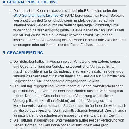
4. GENERAL PUBLIC LICENSE
Du nimmst zur Kenntnis, dass es sich bei phpBB um eine unter der „
GNU General Public License v2
“ (GPL) bereitgestellten Foren-Software
von phpBB Limited (www.phpbb.com) handelt; deutschsprachige
Informationen werden durch die deutschsprachige Community unter
www.phpbb.de zur Verfügung gestellt. Beide haben keinen Einfluss auf
die Art und Weise, wie die Software verwendet wird. Sie können
insbesondere die Verwendung der Software für bestimmte Zwecke nicht
untersagen oder auf Inhalte fremder Foren Einfluss nehmen.
5. GEWÄHRLEISTUNG
Der Betreiber haftet mit Ausnahme der Verletzung von Leben, Körper
und Gesundheit und der Verletzung wesentlicher Vertragspflichten
(Kardinalpflichten) nur für Schäden, die auf ein vorsätzliches oder grob
fahrlässiges Verhalten zurückzuführen sind. Dies gilt auch für mittelbare
Folgeschäden wie insbesondere entgangenen Gewinn.
Die Haftung ist gegenüber Verbrauchern außer bei vorsätzlichem oder
grob fahrlässigem Verhalten oder bei Schäden aus der Verletzung von
Leben, Körper und Gesundheit und der Verletzung wesentlicher
Vertragspflichten (Kardinalpflichten) auf die bei Vertragsschluss
typischerweise vorhersehbaren Schäden und im übrigen der Höhe nach
auf die vertragstypischen Durchschnittsschäden begrenzt. Dies gilt auch
für mittelbare Folgeschäden wie insbesondere entgangenen Gewinn.
Die Haftung ist gegenüber Unternehmern außer bei der Verletzung von
Leben, Körper und Gesundheit oder vorsätzlichem oder grob