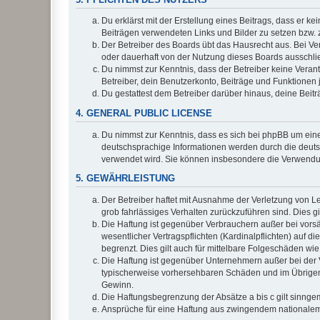
Du erklärst mit der Erstellung eines Beitrags, dass er ke
Beiträgen verwendeten Links und Bilder zu setzen bzw.
Der Betreiber des Boards übt das Hausrecht aus. Bei V
oder dauerhaft von der Nutzung dieses Boards ausschlie
Du nimmst zur Kenntnis, dass der Betreiber keine Verantw
Betreiber, dein Benutzerkonto, Beiträge und Funktionen 
Du gestattest dem Betreiber darüber hinaus, deine Beit
4. GENERAL PUBLIC LICENSE
Du nimmst zur Kenntnis, dass es sich bei phpBB um eine
deutschsprachige Informationen werden durch die deuts
verwendet wird. Sie können insbesondere die Verwendun
5. GEWÄHRLEISTUNG
Der Betreiber haftet mit Ausnahme der Verletzung von Le
grob fahrlässiges Verhalten zurückzuführen sind. Dies 
Die Haftung ist gegenüber Verbrauchern außer bei vors
wesentlicher Vertragspflichten (Kardinalpflichten) auf
begrenzt. Dies gilt auch für mittelbare Folgeschäden 
Die Haftung ist gegenüber Unternehmern außer bei der V
typischerweise vorhersehbaren Schäden und im Übrigen 
Gewinn.
Die Haftungsbegrenzung der Absätze a bis c gilt sinnge
Ansprüche für eine Haftung aus zwingendem nationalem