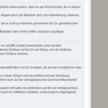
erklärst insbesondere, dass du das Recht besitzt, die in deinen
n Regeln kann der Betreiber dich nach Abmahnung zeitweise
er die er nicht zur Kenntnis genommen hat. Du gestattest dem
 Betreiber oder einem Dritten Schaden zuzufügen.
re von phpBB Limited (www.phpbb.com) handelt;
inen Einfluss auf die Art und Weise, wie die Software
oren Einfluss nehmen.
inalpflichten) nur für Schäden, die auf ein vorsätzliches oder
von Leben, Körper und Gesundheit und der Verletzung
r Höhe nach auf die vertragstypischen Durchschnittsschäden
sigem Verhalten des Betreibers auf die bei Vertragsschluss
lt auch für mittelbare Schäden, insbesondere entgangenen