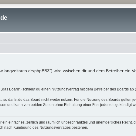
.de
www.langzeitauto.de/phpBB3“) wird zwischen dir und dem Betreiber ein 
 „das Board“) schließt du einen Nutzungsvertrag mit dem Betreiber des Boards ab (
 so darfst du das Board nicht weiter nutzen. Für die Nutzung des Boards gelten jew
sen und kann von beiden Seiten ohne Einhaltung einer Frist jederzeit gekündigt w
ber ein einfaches, zeitlich und räumlich unbeschränktes und unentgeltliches Recht
auch nach Kündigung des Nutzungsvertrages bestehen.