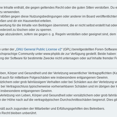
ine Inhalte enthält, die gegen geltendes Recht oder die guten Sitten verstoßen. Du 
 zu verwenden.
erstößen gegen diese Nutzungsbedingungen oder anderer im Board veröffentlichte
ßen und dir ein Hausverbot erteilen.
ortung für die Inhalte von Beiträgen übernimmt, die er nicht selbst erstellt hat od
jederzeit zu löschen oder zu sperren.
räge abzuändern, sofern sie gegen o. g. Regeln verstoßen oder geeignet sind, dem
 unter der „
GNU General Public License v2
“ (GPL) bereitgestellten Foren-Softwa
chsprachige Community unter www.phpbb.de zur Verfügung gestellt. Beide haben ke
g der Software für bestimmte Zwecke nicht untersagen oder auf Inhalte fremder F
ben, Körper und Gesundheit und der Verletzung wesentlicher Vertragspflichten (Kard
gilt auch für mittelbare Folgeschäden wie insbesondere entgangenen Gewinn.
ätzlichem oder grob fahrlässigem Verhalten oder bei Schäden aus der Verletzung 
 die bei Vertragsschluss typischerweise vorhersehbaren Schäden und im übrigen de
wie insbesondere entgangenen Gewinn.
erletzung von Leben, Körper und Gesundheit oder vorsätzlichem oder grob fahrläs
der Höhe nach auf die vertragstypischen Durchschnittsschäden begrenzt. Dies gi
mäß auch zugunsten der Mitarbeiter und Erfüllungsgehilfen des Betreibers.
 Recht bleiben unberührt.