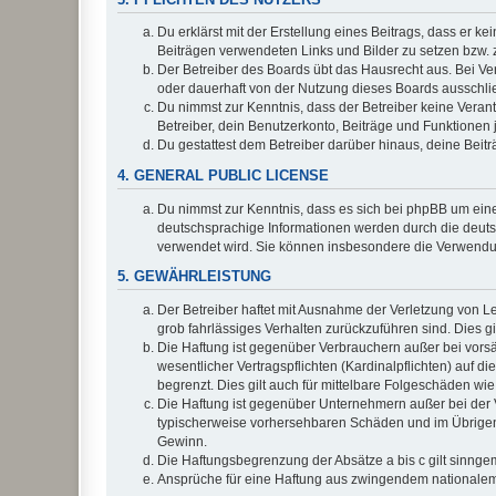
Du erklärst mit der Erstellung eines Beitrags, dass er ke
Beiträgen verwendeten Links und Bilder zu setzen bzw.
Der Betreiber des Boards übt das Hausrecht aus. Bei V
oder dauerhaft von der Nutzung dieses Boards ausschlie
Du nimmst zur Kenntnis, dass der Betreiber keine Verantw
Betreiber, dein Benutzerkonto, Beiträge und Funktionen 
Du gestattest dem Betreiber darüber hinaus, deine Beit
4. GENERAL PUBLIC LICENSE
Du nimmst zur Kenntnis, dass es sich bei phpBB um eine
deutschsprachige Informationen werden durch die deuts
verwendet wird. Sie können insbesondere die Verwendun
5. GEWÄHRLEISTUNG
Der Betreiber haftet mit Ausnahme der Verletzung von Le
grob fahrlässiges Verhalten zurückzuführen sind. Dies 
Die Haftung ist gegenüber Verbrauchern außer bei vors
wesentlicher Vertragspflichten (Kardinalpflichten) auf
begrenzt. Dies gilt auch für mittelbare Folgeschäden 
Die Haftung ist gegenüber Unternehmern außer bei der V
typischerweise vorhersehbaren Schäden und im Übrigen 
Gewinn.
Die Haftungsbegrenzung der Absätze a bis c gilt sinnge
Ansprüche für eine Haftung aus zwingendem nationalem