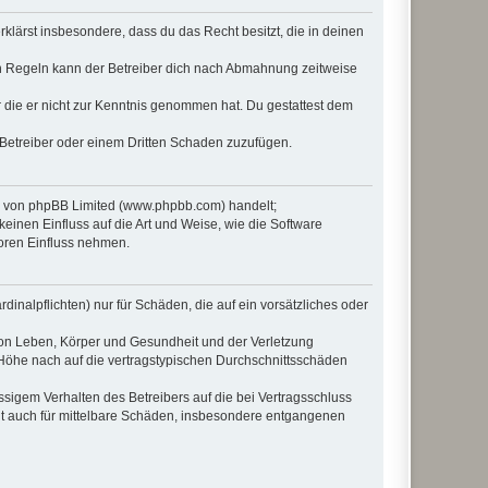
erklärst insbesondere, dass du das Recht besitzt, die in deinen
n Regeln kann der Betreiber dich nach Abmahnung zeitweise
er die er nicht zur Kenntnis genommen hat. Du gestattest dem
 Betreiber oder einem Dritten Schaden zuzufügen.
re von phpBB Limited (www.phpbb.com) handelt;
inen Einfluss auf die Art und Weise, wie die Software
oren Einfluss nehmen.
inalpflichten) nur für Schäden, die auf ein vorsätzliches oder
von Leben, Körper und Gesundheit und der Verletzung
r Höhe nach auf die vertragstypischen Durchschnittsschäden
sigem Verhalten des Betreibers auf die bei Vertragsschluss
lt auch für mittelbare Schäden, insbesondere entgangenen