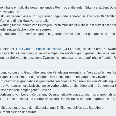
ine Inhalte enthält, die gegen geltendes Recht oder die guten Sitten verstoßen. Du 
 zu verwenden.
erstößen gegen diese Nutzungsbedingungen oder anderer im Board veröffentlichte
ßen und dir ein Hausverbot erteilen.
ortung für die Inhalte von Beiträgen übernimmt, die er nicht selbst erstellt hat od
jederzeit zu löschen oder zu sperren.
räge abzuändern, sofern sie gegen o. g. Regeln verstoßen oder geeignet sind, dem
 unter der „
GNU General Public License v2
“ (GPL) bereitgestellten Foren-Softwa
chsprachige Community unter www.phpbb.de zur Verfügung gestellt. Beide haben ke
g der Software für bestimmte Zwecke nicht untersagen oder auf Inhalte fremder F
ben, Körper und Gesundheit und der Verletzung wesentlicher Vertragspflichten (Kard
gilt auch für mittelbare Folgeschäden wie insbesondere entgangenen Gewinn.
ätzlichem oder grob fahrlässigem Verhalten oder bei Schäden aus der Verletzung 
 die bei Vertragsschluss typischerweise vorhersehbaren Schäden und im übrigen de
wie insbesondere entgangenen Gewinn.
erletzung von Leben, Körper und Gesundheit oder vorsätzlichem oder grob fahrläs
der Höhe nach auf die vertragstypischen Durchschnittsschäden begrenzt. Dies gi
mäß auch zugunsten der Mitarbeiter und Erfüllungsgehilfen des Betreibers.
 Recht bleiben unberührt.