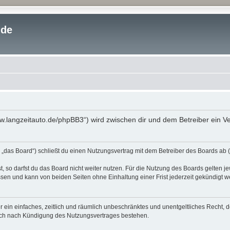
.de
www.langzeitauto.de/phpBB3“) wird zwischen dir und dem Betreiber ein 
 „das Board“) schließt du einen Nutzungsvertrag mit dem Betreiber des Boards ab (
 so darfst du das Board nicht weiter nutzen. Für die Nutzung des Boards gelten jew
sen und kann von beiden Seiten ohne Einhaltung einer Frist jederzeit gekündigt w
ber ein einfaches, zeitlich und räumlich unbeschränktes und unentgeltliches Recht
auch nach Kündigung des Nutzungsvertrages bestehen.