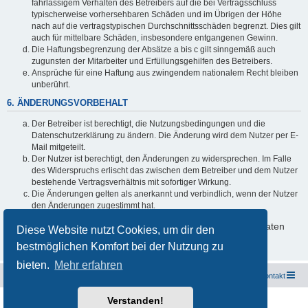
fahrlässigem Verhalten des Betreibers auf die bei Vertragsschluss
typischerweise vorhersehbaren Schäden und im Übrigen der Höhe
nach auf die vertragstypischen Durchschnittsschäden begrenzt. Dies gilt
auch für mittelbare Schäden, insbesondere entgangenen Gewinn.
Die Haftungsbegrenzung der Absätze a bis c gilt sinngemäß auch
zugunsten der Mitarbeiter und Erfüllungsgehilfen des Betreibers.
Ansprüche für eine Haftung aus zwingendem nationalem Recht bleiben
unberührt.
6. ÄNDERUNGSVORBEHALT
Der Betreiber ist berechtigt, die Nutzungsbedingungen und die
Datenschutzerklärung zu ändern. Die Änderung wird dem Nutzer per E-
Mail mitgeteilt.
Der Nutzer ist berechtigt, den Änderungen zu widersprechen. Im Falle
des Widerspruchs erlischt das zwischen dem Betreiber und dem Nutzer
bestehende Vertragsverhältnis mit sofortiger Wirkung.
Die Änderungen gelten als anerkannt und verbindlich, wenn der Nutzer
den Änderungen zugestimmt hat.
Informationen über den Umgang mit deinen persönlichen Daten
Diese Website nutzt Cookies, um dir den
sind in der Datenschutzerklärung enthalten.
bestmöglichen Komfort bei der Nutzung zu
bieten.
Mehr erfahren
Freunde des Audi Typ 44 e.V.
Foren-Übersicht
Kontakt
Verstanden!
Powered by
phpBB
® Forum Software © phpBB Limited