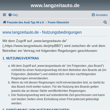
www.langzeitauto.de
FAQ
Anmelden
S
Freunde des Audi Typ 44 e.V.
Foren-Übersicht
u
www.langzeitauto.de - Nutzungsbedingungen
c
h
Mit dem Zugriff auf „www.langzeitauto.de“
(„https://www.langzeitauto.de/phpBB3“) wird zwischen dir und dem
e
Betreiber ein Vertrag mit folgenden Regelungen geschlossen:
1. NUTZUNGSVERTRAG
Mit dem Zugriff auf „www.langzeitauto.de“ (im Folgenden „das Board“)
schließt du einen Nutzungsvertrag mit dem Betreiber des Boards ab (im
Folgenden „Betreiber“) und erklärst dich mit den nachfolgenden
Regelungen einverstanden.
Wenn du mit diesen Regelungen nicht einverstanden bist, so darfst du
das Board nicht weiter nutzen. Für die Nutzung des Boards gelten
jeweils die an dieser Stelle veröffentlichten Regelungen.
Der Nutzungsvertrag wird auf unbestimmte Zeit geschlossen und kann
von beiden Seiten ohne Einhaltung einer Frist jederzeit gekündigt
werden.