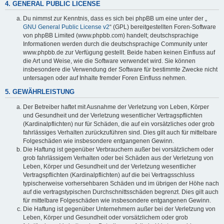
4. GENERAL PUBLIC LICENSE
Du nimmst zur Kenntnis, dass es sich bei phpBB um eine unter der „
GNU General Public License v2
“ (GPL) bereitgestellten Foren-Software
von phpBB Limited (www.phpbb.com) handelt; deutschsprachige
Informationen werden durch die deutschsprachige Community unter
www.phpbb.de zur Verfügung gestellt. Beide haben keinen Einfluss auf
die Art und Weise, wie die Software verwendet wird. Sie können
insbesondere die Verwendung der Software für bestimmte Zwecke nicht
untersagen oder auf Inhalte fremder Foren Einfluss nehmen.
5. GEWÄHRLEISTUNG
Der Betreiber haftet mit Ausnahme der Verletzung von Leben, Körper
und Gesundheit und der Verletzung wesentlicher Vertragspflichten
(Kardinalpflichten) nur für Schäden, die auf ein vorsätzliches oder grob
fahrlässiges Verhalten zurückzuführen sind. Dies gilt auch für mittelbare
Folgeschäden wie insbesondere entgangenen Gewinn.
Die Haftung ist gegenüber Verbrauchern außer bei vorsätzlichem oder
grob fahrlässigem Verhalten oder bei Schäden aus der Verletzung von
Leben, Körper und Gesundheit und der Verletzung wesentlicher
Vertragspflichten (Kardinalpflichten) auf die bei Vertragsschluss
typischerweise vorhersehbaren Schäden und im übrigen der Höhe nach
auf die vertragstypischen Durchschnittsschäden begrenzt. Dies gilt auch
für mittelbare Folgeschäden wie insbesondere entgangenen Gewinn.
Die Haftung ist gegenüber Unternehmern außer bei der Verletzung von
Leben, Körper und Gesundheit oder vorsätzlichem oder grob