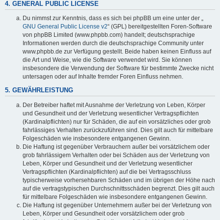
4. GENERAL PUBLIC LICENSE
Du nimmst zur Kenntnis, dass es sich bei phpBB um eine unter der „
GNU General Public License v2
“ (GPL) bereitgestellten Foren-Software
von phpBB Limited (www.phpbb.com) handelt; deutschsprachige
Informationen werden durch die deutschsprachige Community unter
www.phpbb.de zur Verfügung gestellt. Beide haben keinen Einfluss auf
die Art und Weise, wie die Software verwendet wird. Sie können
insbesondere die Verwendung der Software für bestimmte Zwecke nicht
untersagen oder auf Inhalte fremder Foren Einfluss nehmen.
5. GEWÄHRLEISTUNG
Der Betreiber haftet mit Ausnahme der Verletzung von Leben, Körper
und Gesundheit und der Verletzung wesentlicher Vertragspflichten
(Kardinalpflichten) nur für Schäden, die auf ein vorsätzliches oder grob
fahrlässiges Verhalten zurückzuführen sind. Dies gilt auch für mittelbare
Folgeschäden wie insbesondere entgangenen Gewinn.
Die Haftung ist gegenüber Verbrauchern außer bei vorsätzlichem oder
grob fahrlässigem Verhalten oder bei Schäden aus der Verletzung von
Leben, Körper und Gesundheit und der Verletzung wesentlicher
Vertragspflichten (Kardinalpflichten) auf die bei Vertragsschluss
typischerweise vorhersehbaren Schäden und im übrigen der Höhe nach
auf die vertragstypischen Durchschnittsschäden begrenzt. Dies gilt auch
für mittelbare Folgeschäden wie insbesondere entgangenen Gewinn.
Die Haftung ist gegenüber Unternehmern außer bei der Verletzung von
Leben, Körper und Gesundheit oder vorsätzlichem oder grob