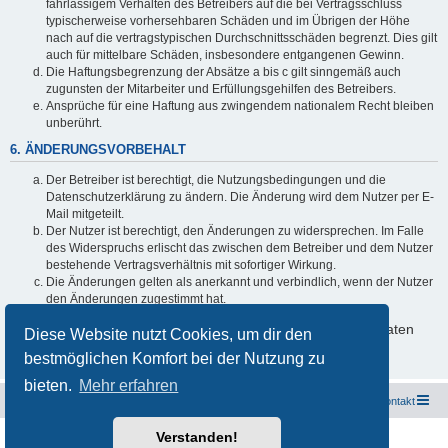
fahrlässigem Verhalten des Betreibers auf die bei Vertragsschluss
typischerweise vorhersehbaren Schäden und im Übrigen der Höhe
nach auf die vertragstypischen Durchschnittsschäden begrenzt. Dies gilt
auch für mittelbare Schäden, insbesondere entgangenen Gewinn.
Die Haftungsbegrenzung der Absätze a bis c gilt sinngemäß auch
zugunsten der Mitarbeiter und Erfüllungsgehilfen des Betreibers.
Ansprüche für eine Haftung aus zwingendem nationalem Recht bleiben
unberührt.
6. ÄNDERUNGSVORBEHALT
Der Betreiber ist berechtigt, die Nutzungsbedingungen und die
Datenschutzerklärung zu ändern. Die Änderung wird dem Nutzer per E-
Mail mitgeteilt.
Der Nutzer ist berechtigt, den Änderungen zu widersprechen. Im Falle
des Widerspruchs erlischt das zwischen dem Betreiber und dem Nutzer
bestehende Vertragsverhältnis mit sofortiger Wirkung.
Die Änderungen gelten als anerkannt und verbindlich, wenn der Nutzer
den Änderungen zugestimmt hat.
Informationen über den Umgang mit deinen persönlichen Daten
Diese Website nutzt Cookies, um dir den
sind in der Datenschutzerklärung enthalten.
bestmöglichen Komfort bei der Nutzung zu
bieten.
Mehr erfahren
Freunde des Audi Typ 44 e.V.
Foren-Übersicht
Kontakt
Verstanden!
Powered by
phpBB
® Forum Software © phpBB Limited