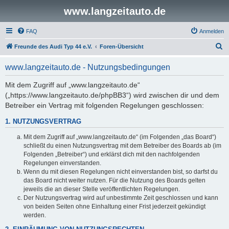
www.langzeitauto.de
FAQ
Anmelden
S
Freunde des Audi Typ 44 e.V.
Foren-Übersicht
u
www.langzeitauto.de - Nutzungsbedingungen
c
h
Mit dem Zugriff auf „www.langzeitauto.de“
(„https://www.langzeitauto.de/phpBB3“) wird zwischen dir und dem
e
Betreiber ein Vertrag mit folgenden Regelungen geschlossen:
1. NUTZUNGSVERTRAG
Mit dem Zugriff auf „www.langzeitauto.de“ (im Folgenden „das Board“)
schließt du einen Nutzungsvertrag mit dem Betreiber des Boards ab (im
Folgenden „Betreiber“) und erklärst dich mit den nachfolgenden
Regelungen einverstanden.
Wenn du mit diesen Regelungen nicht einverstanden bist, so darfst du
das Board nicht weiter nutzen. Für die Nutzung des Boards gelten
jeweils die an dieser Stelle veröffentlichten Regelungen.
Der Nutzungsvertrag wird auf unbestimmte Zeit geschlossen und kann
von beiden Seiten ohne Einhaltung einer Frist jederzeit gekündigt
werden.