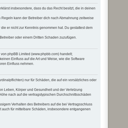
erklärst insbesondere, dass du das Recht besitzt, die in deinen
n Regeln kann der Betreiber dich nach Abmahnung zeitweise
er die er nicht zur Kenntnis genommen hat. Du gestattest dem
 Betreiber oder einem Dritten Schaden zuzufügen.
re von phpBB Limited (www.phpbb.com) handelt;
inen Einfluss auf die Art und Weise, wie die Software
oren Einfluss nehmen.
inalpflichten) nur für Schäden, die auf ein vorsätzliches oder
von Leben, Körper und Gesundheit und der Verletzung
r Höhe nach auf die vertragstypischen Durchschnittsschäden
sigem Verhalten des Betreibers auf die bei Vertragsschluss
lt auch für mittelbare Schäden, insbesondere entgangenen