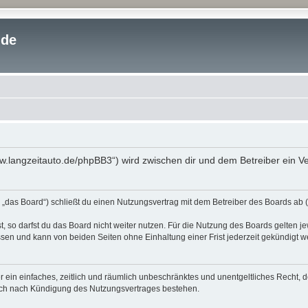
.de
www.langzeitauto.de/phpBB3“) wird zwischen dir und dem Betreiber ein 
 „das Board“) schließt du einen Nutzungsvertrag mit dem Betreiber des Boards ab (
 so darfst du das Board nicht weiter nutzen. Für die Nutzung des Boards gelten jew
sen und kann von beiden Seiten ohne Einhaltung einer Frist jederzeit gekündigt w
ber ein einfaches, zeitlich und räumlich unbeschränktes und unentgeltliches Recht
auch nach Kündigung des Nutzungsvertrages bestehen.