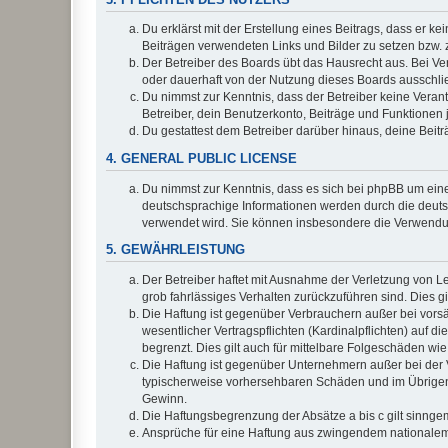
Du erklärst mit der Erstellung eines Beitrags, dass er ke
Beiträgen verwendeten Links und Bilder zu setzen bzw.
Der Betreiber des Boards übt das Hausrecht aus. Bei V
oder dauerhaft von der Nutzung dieses Boards ausschlie
Du nimmst zur Kenntnis, dass der Betreiber keine Verantw
Betreiber, dein Benutzerkonto, Beiträge und Funktionen 
Du gestattest dem Betreiber darüber hinaus, deine Beit
4. GENERAL PUBLIC LICENSE
Du nimmst zur Kenntnis, dass es sich bei phpBB um eine
deutschsprachige Informationen werden durch die deuts
verwendet wird. Sie können insbesondere die Verwendun
5. GEWÄHRLEISTUNG
Der Betreiber haftet mit Ausnahme der Verletzung von Le
grob fahrlässiges Verhalten zurückzuführen sind. Dies 
Die Haftung ist gegenüber Verbrauchern außer bei vors
wesentlicher Vertragspflichten (Kardinalpflichten) auf
begrenzt. Dies gilt auch für mittelbare Folgeschäden 
Die Haftung ist gegenüber Unternehmern außer bei der V
typischerweise vorhersehbaren Schäden und im Übrigen 
Gewinn.
Die Haftungsbegrenzung der Absätze a bis c gilt sinnge
Ansprüche für eine Haftung aus zwingendem nationalem