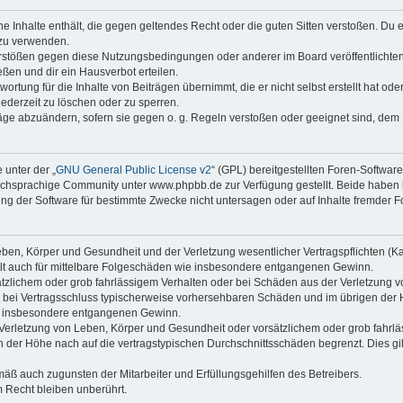
ine Inhalte enthält, die gegen geltendes Recht oder die guten Sitten verstoßen. Du 
 zu verwenden.
erstößen gegen diese Nutzungsbedingungen oder anderer im Board veröffentlichte
ßen und dir ein Hausverbot erteilen.
ortung für die Inhalte von Beiträgen übernimmt, die er nicht selbst erstellt hat od
jederzeit zu löschen oder zu sperren.
räge abzuändern, sofern sie gegen o. g. Regeln verstoßen oder geeignet sind, dem
 unter der „
GNU General Public License v2
“ (GPL) bereitgestellten Foren-Softwa
chsprachige Community unter www.phpbb.de zur Verfügung gestellt. Beide haben ke
g der Software für bestimmte Zwecke nicht untersagen oder auf Inhalte fremder F
ben, Körper und Gesundheit und der Verletzung wesentlicher Vertragspflichten (Kard
gilt auch für mittelbare Folgeschäden wie insbesondere entgangenen Gewinn.
ätzlichem oder grob fahrlässigem Verhalten oder bei Schäden aus der Verletzung 
 die bei Vertragsschluss typischerweise vorhersehbaren Schäden und im übrigen de
wie insbesondere entgangenen Gewinn.
erletzung von Leben, Körper und Gesundheit oder vorsätzlichem oder grob fahrläs
der Höhe nach auf die vertragstypischen Durchschnittsschäden begrenzt. Dies gi
mäß auch zugunsten der Mitarbeiter und Erfüllungsgehilfen des Betreibers.
 Recht bleiben unberührt.