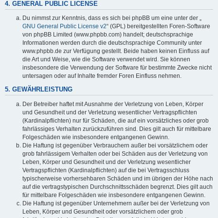
4. GENERAL PUBLIC LICENSE
Du nimmst zur Kenntnis, dass es sich bei phpBB um eine unter der „
GNU General Public License v2
“ (GPL) bereitgestellten Foren-Software
von phpBB Limited (www.phpbb.com) handelt; deutschsprachige
Informationen werden durch die deutschsprachige Community unter
www.phpbb.de zur Verfügung gestellt. Beide haben keinen Einfluss auf
die Art und Weise, wie die Software verwendet wird. Sie können
insbesondere die Verwendung der Software für bestimmte Zwecke nicht
untersagen oder auf Inhalte fremder Foren Einfluss nehmen.
5. GEWÄHRLEISTUNG
Der Betreiber haftet mit Ausnahme der Verletzung von Leben, Körper
und Gesundheit und der Verletzung wesentlicher Vertragspflichten
(Kardinalpflichten) nur für Schäden, die auf ein vorsätzliches oder grob
fahrlässiges Verhalten zurückzuführen sind. Dies gilt auch für mittelbare
Folgeschäden wie insbesondere entgangenen Gewinn.
Die Haftung ist gegenüber Verbrauchern außer bei vorsätzlichem oder
grob fahrlässigem Verhalten oder bei Schäden aus der Verletzung von
Leben, Körper und Gesundheit und der Verletzung wesentlicher
Vertragspflichten (Kardinalpflichten) auf die bei Vertragsschluss
typischerweise vorhersehbaren Schäden und im übrigen der Höhe nach
auf die vertragstypischen Durchschnittsschäden begrenzt. Dies gilt auch
für mittelbare Folgeschäden wie insbesondere entgangenen Gewinn.
Die Haftung ist gegenüber Unternehmern außer bei der Verletzung von
Leben, Körper und Gesundheit oder vorsätzlichem oder grob