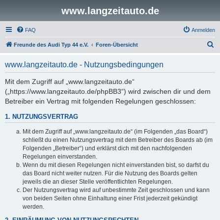
www.langzeitauto.de
FAQ
Anmelden
S
Freunde des Audi Typ 44 e.V.
Foren-Übersicht
u
www.langzeitauto.de - Nutzungsbedingungen
c
h
Mit dem Zugriff auf „www.langzeitauto.de“
(„https://www.langzeitauto.de/phpBB3“) wird zwischen dir und dem
e
Betreiber ein Vertrag mit folgenden Regelungen geschlossen:
1. NUTZUNGSVERTRAG
Mit dem Zugriff auf „www.langzeitauto.de“ (im Folgenden „das Board“)
schließt du einen Nutzungsvertrag mit dem Betreiber des Boards ab (im
Folgenden „Betreiber“) und erklärst dich mit den nachfolgenden
Regelungen einverstanden.
Wenn du mit diesen Regelungen nicht einverstanden bist, so darfst du
das Board nicht weiter nutzen. Für die Nutzung des Boards gelten
jeweils die an dieser Stelle veröffentlichten Regelungen.
Der Nutzungsvertrag wird auf unbestimmte Zeit geschlossen und kann
von beiden Seiten ohne Einhaltung einer Frist jederzeit gekündigt
werden.