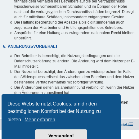
fahrlässigem Verhalten des Betreibers auf die bei Vertragsschluss
typischerweise vorhersehbaren Schäden und im Übrigen der Höhe
nach auf die vertragstypischen Durchschnittsschäden begrenzt. Dies gilt
auch für mittelbare Schäden, insbesondere entgangenen Gewinn.
Die Haftungsbegrenzung der Absätze a bis c gilt sinngemäß auch
zugunsten der Mitarbeiter und Erfüllungsgehilfen des Betreibers.
Ansprüche für eine Haftung aus zwingendem nationalem Recht bleiben
unberührt.
6. ÄNDERUNGSVORBEHALT
Der Betreiber ist berechtigt, die Nutzungsbedingungen und die
Datenschutzerklärung zu ändern. Die Änderung wird dem Nutzer per E-
Mail mitgeteilt.
Der Nutzer ist berechtigt, den Änderungen zu widersprechen. Im Falle
des Widerspruchs erlischt das zwischen dem Betreiber und dem Nutzer
bestehende Vertragsverhältnis mit sofortiger Wirkung.
Die Änderungen gelten als anerkannt und verbindlich, wenn der Nutzer
den Änderungen zugestimmt hat.
Informationen über den Umgang mit deinen persönlichen Daten
Diese Website nutzt Cookies, um dir den
sind in der Datenschutzerklärung enthalten.
bestmöglichen Komfort bei der Nutzung zu
bieten.
Mehr erfahren
Freunde des Audi Typ 44 e.V.
Foren-Übersicht
Kontakt
Verstanden!
Powered by
phpBB
® Forum Software © phpBB Limited