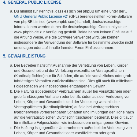
4. GENERAL PUBLIC LICENSE
Du nimmst zur Kenntnis, dass es sich bei phpBB um eine unter der „
GNU General Public License v2
“ (GPL) bereitgestellten Foren-Software
von phpBB Limited (www.phpbb.com) handelt; deutschsprachige
Informationen werden durch die deutschsprachige Community unter
www.phpbb.de zur Verfügung gestellt. Beide haben keinen Einfluss auf
die Art und Weise, wie die Software verwendet wird. Sie können
insbesondere die Verwendung der Software für bestimmte Zwecke nicht
untersagen oder auf Inhalte fremder Foren Einfluss nehmen.
5. GEWÄHRLEISTUNG
Der Betreiber haftet mit Ausnahme der Verletzung von Leben, Körper
und Gesundheit und der Verletzung wesentlicher Vertragspflichten
(Kardinalpflichten) nur für Schäden, die auf ein vorsätzliches oder grob
fahrlässiges Verhalten zurückzuführen sind. Dies gilt auch für mittelbare
Folgeschäden wie insbesondere entgangenen Gewinn.
Die Haftung ist gegenüber Verbrauchern außer bei vorsätzlichem oder
grob fahrlässigem Verhalten oder bei Schäden aus der Verletzung von
Leben, Körper und Gesundheit und der Verletzung wesentlicher
Vertragspflichten (Kardinalpflichten) auf die bei Vertragsschluss
typischerweise vorhersehbaren Schäden und im übrigen der Höhe nach
auf die vertragstypischen Durchschnittsschäden begrenzt. Dies gilt auch
für mittelbare Folgeschäden wie insbesondere entgangenen Gewinn.
Die Haftung ist gegenüber Unternehmern außer bei der Verletzung von
Leben, Körper und Gesundheit oder vorsätzlichem oder grob