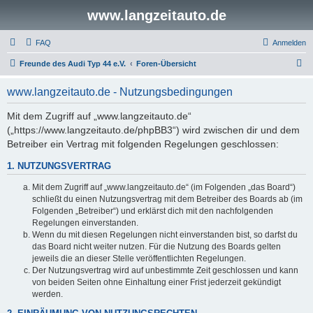
www.langzeitauto.de
FAQ
Anmelden
S
Freunde des Audi Typ 44 e.V.
Foren-Übersicht
u
www.langzeitauto.de - Nutzungsbedingungen
c
h
Mit dem Zugriff auf „www.langzeitauto.de“
(„https://www.langzeitauto.de/phpBB3“) wird zwischen dir und dem
e
Betreiber ein Vertrag mit folgenden Regelungen geschlossen:
1. NUTZUNGSVERTRAG
Mit dem Zugriff auf „www.langzeitauto.de“ (im Folgenden „das Board“)
schließt du einen Nutzungsvertrag mit dem Betreiber des Boards ab (im
Folgenden „Betreiber“) und erklärst dich mit den nachfolgenden
Regelungen einverstanden.
Wenn du mit diesen Regelungen nicht einverstanden bist, so darfst du
das Board nicht weiter nutzen. Für die Nutzung des Boards gelten
jeweils die an dieser Stelle veröffentlichten Regelungen.
Der Nutzungsvertrag wird auf unbestimmte Zeit geschlossen und kann
von beiden Seiten ohne Einhaltung einer Frist jederzeit gekündigt
werden.