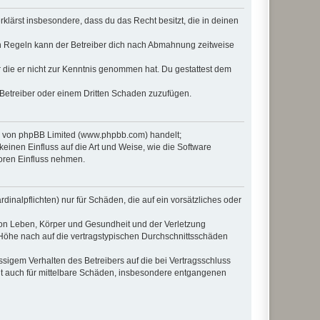
erklärst insbesondere, dass du das Recht besitzt, die in deinen
n Regeln kann der Betreiber dich nach Abmahnung zeitweise
er die er nicht zur Kenntnis genommen hat. Du gestattest dem
 Betreiber oder einem Dritten Schaden zuzufügen.
re von phpBB Limited (www.phpbb.com) handelt;
inen Einfluss auf die Art und Weise, wie die Software
oren Einfluss nehmen.
inalpflichten) nur für Schäden, die auf ein vorsätzliches oder
von Leben, Körper und Gesundheit und der Verletzung
r Höhe nach auf die vertragstypischen Durchschnittsschäden
sigem Verhalten des Betreibers auf die bei Vertragsschluss
lt auch für mittelbare Schäden, insbesondere entgangenen