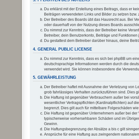
Du erklärst mit der Erstellung eines Beitrags, dass er ke
Beiträgen verwendeten Links und Bilder zu setzen bzw.
Der Betreiber des Boards übt das Hausrecht aus. Bei V
oder dauerhaft von der Nutzung dieses Boards ausschlie
Du nimmst zur Kenntnis, dass der Betreiber keine Verantw
Betreiber, dein Benutzerkonto, Beiträge und Funktionen 
Du gestattest dem Betreiber darüber hinaus, deine Beit
4. GENERAL PUBLIC LICENSE
Du nimmst zur Kenntnis, dass es sich bei phpBB um eine
deutschsprachige Informationen werden durch die deuts
verwendet wird. Sie können insbesondere die Verwendun
5. GEWÄHRLEISTUNG
Der Betreiber haftet mit Ausnahme der Verletzung von Le
grob fahrlässiges Verhalten zurückzuführen sind. Dies 
Die Haftung ist gegenüber Verbrauchern außer bei vors
wesentlicher Vertragspflichten (Kardinalpflichten) auf
begrenzt. Dies gilt auch für mittelbare Folgeschäden 
Die Haftung ist gegenüber Unternehmern außer bei der V
typischerweise vorhersehbaren Schäden und im Übrigen 
Gewinn.
Die Haftungsbegrenzung der Absätze a bis c gilt sinnge
Ansprüche für eine Haftung aus zwingendem nationalem