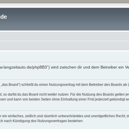
.de
www.langzeitauto.de/phpBB3“) wird zwischen dir und dem Betreiber ein 
 „das Board“) schließt du einen Nutzungsvertrag mit dem Betreiber des Boards ab (
 so darfst du das Board nicht weiter nutzen. Für die Nutzung des Boards gelten jew
sen und kann von beiden Seiten ohne Einhaltung einer Frist jederzeit gekündigt w
ber ein einfaches, zeitlich und räumlich unbeschränktes und unentgeltliches Recht
auch nach Kündigung des Nutzungsvertrages bestehen.