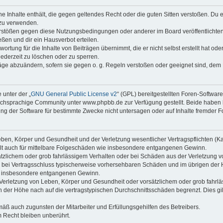
ine Inhalte enthält, die gegen geltendes Recht oder die guten Sitten verstoßen. Du 
 zu verwenden.
erstößen gegen diese Nutzungsbedingungen oder anderer im Board veröffentlichte
ßen und dir ein Hausverbot erteilen.
ortung für die Inhalte von Beiträgen übernimmt, die er nicht selbst erstellt hat od
jederzeit zu löschen oder zu sperren.
räge abzuändern, sofern sie gegen o. g. Regeln verstoßen oder geeignet sind, dem
 unter der „
GNU General Public License v2
“ (GPL) bereitgestellten Foren-Softwa
chsprachige Community unter www.phpbb.de zur Verfügung gestellt. Beide haben ke
g der Software für bestimmte Zwecke nicht untersagen oder auf Inhalte fremder F
ben, Körper und Gesundheit und der Verletzung wesentlicher Vertragspflichten (Kard
gilt auch für mittelbare Folgeschäden wie insbesondere entgangenen Gewinn.
ätzlichem oder grob fahrlässigem Verhalten oder bei Schäden aus der Verletzung 
 die bei Vertragsschluss typischerweise vorhersehbaren Schäden und im übrigen de
wie insbesondere entgangenen Gewinn.
erletzung von Leben, Körper und Gesundheit oder vorsätzlichem oder grob fahrläs
der Höhe nach auf die vertragstypischen Durchschnittsschäden begrenzt. Dies gi
mäß auch zugunsten der Mitarbeiter und Erfüllungsgehilfen des Betreibers.
 Recht bleiben unberührt.