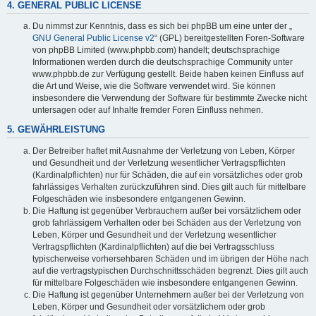
4. GENERAL PUBLIC LICENSE
Du nimmst zur Kenntnis, dass es sich bei phpBB um eine unter der „
GNU General Public License v2
“ (GPL) bereitgestellten Foren-Software
von phpBB Limited (www.phpbb.com) handelt; deutschsprachige
Informationen werden durch die deutschsprachige Community unter
www.phpbb.de zur Verfügung gestellt. Beide haben keinen Einfluss auf
die Art und Weise, wie die Software verwendet wird. Sie können
insbesondere die Verwendung der Software für bestimmte Zwecke nicht
untersagen oder auf Inhalte fremder Foren Einfluss nehmen.
5. GEWÄHRLEISTUNG
Der Betreiber haftet mit Ausnahme der Verletzung von Leben, Körper
und Gesundheit und der Verletzung wesentlicher Vertragspflichten
(Kardinalpflichten) nur für Schäden, die auf ein vorsätzliches oder grob
fahrlässiges Verhalten zurückzuführen sind. Dies gilt auch für mittelbare
Folgeschäden wie insbesondere entgangenen Gewinn.
Die Haftung ist gegenüber Verbrauchern außer bei vorsätzlichem oder
grob fahrlässigem Verhalten oder bei Schäden aus der Verletzung von
Leben, Körper und Gesundheit und der Verletzung wesentlicher
Vertragspflichten (Kardinalpflichten) auf die bei Vertragsschluss
typischerweise vorhersehbaren Schäden und im übrigen der Höhe nach
auf die vertragstypischen Durchschnittsschäden begrenzt. Dies gilt auch
für mittelbare Folgeschäden wie insbesondere entgangenen Gewinn.
Die Haftung ist gegenüber Unternehmern außer bei der Verletzung von
Leben, Körper und Gesundheit oder vorsätzlichem oder grob