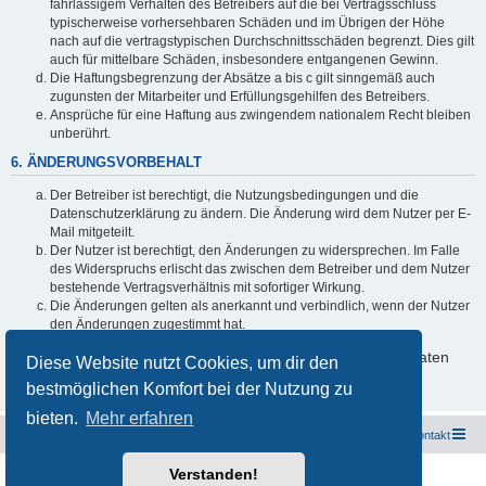
fahrlässigem Verhalten des Betreibers auf die bei Vertragsschluss
typischerweise vorhersehbaren Schäden und im Übrigen der Höhe
nach auf die vertragstypischen Durchschnittsschäden begrenzt. Dies gilt
auch für mittelbare Schäden, insbesondere entgangenen Gewinn.
Die Haftungsbegrenzung der Absätze a bis c gilt sinngemäß auch
zugunsten der Mitarbeiter und Erfüllungsgehilfen des Betreibers.
Ansprüche für eine Haftung aus zwingendem nationalem Recht bleiben
unberührt.
6. ÄNDERUNGSVORBEHALT
Der Betreiber ist berechtigt, die Nutzungsbedingungen und die
Datenschutzerklärung zu ändern. Die Änderung wird dem Nutzer per E-
Mail mitgeteilt.
Der Nutzer ist berechtigt, den Änderungen zu widersprechen. Im Falle
des Widerspruchs erlischt das zwischen dem Betreiber und dem Nutzer
bestehende Vertragsverhältnis mit sofortiger Wirkung.
Die Änderungen gelten als anerkannt und verbindlich, wenn der Nutzer
den Änderungen zugestimmt hat.
Informationen über den Umgang mit deinen persönlichen Daten
Diese Website nutzt Cookies, um dir den
sind in der Datenschutzerklärung enthalten.
bestmöglichen Komfort bei der Nutzung zu
bieten.
Mehr erfahren
Freunde des Audi Typ 44 e.V.
Foren-Übersicht
Kontakt
Verstanden!
Powered by
phpBB
® Forum Software © phpBB Limited