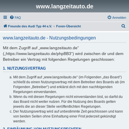
www.langzeitauto.de
FAQ
Anmelden
S
Freunde des Audi Typ 44 e.V.
Foren-Übersicht
u
www.langzeitauto.de - Nutzungsbedingungen
c
h
Mit dem Zugriff auf „www.langzeitauto.de“
(„https://www.langzeitauto.de/phpBB3“) wird zwischen dir und dem
e
Betreiber ein Vertrag mit folgenden Regelungen geschlossen:
1. NUTZUNGSVERTRAG
Mit dem Zugriff auf „www.langzeitauto.de“ (im Folgenden „das Board“)
schließt du einen Nutzungsvertrag mit dem Betreiber des Boards ab (im
Folgenden „Betreiber“) und erklärst dich mit den nachfolgenden
Regelungen einverstanden.
Wenn du mit diesen Regelungen nicht einverstanden bist, so darfst du
das Board nicht weiter nutzen. Für die Nutzung des Boards gelten
jeweils die an dieser Stelle veröffentlichten Regelungen.
Der Nutzungsvertrag wird auf unbestimmte Zeit geschlossen und kann
von beiden Seiten ohne Einhaltung einer Frist jederzeit gekündigt
werden.