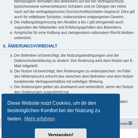
fahrlässigem Verhalten des Betreibers auf die bei Vertragsschluss
typischerweise vorhersehbaren Schäden und im Übrigen der Höhe
nach auf die vertragstypischen Durchschnittsschäden begrenzt. Dies gilt
auch für mittelbare Schäden, insbesondere entgangenen Gewinn.
Die Haftungsbegrenzung der Absätze a bis c gilt sinngemäß auch
zugunsten der Mitarbeiter und Erfüllungsgehilfen des Betreibers.
Ansprüche für eine Haftung aus zwingendem nationalem Recht bleiben
unberührt.
6. ÄNDERUNGSVORBEHALT
Der Betreiber ist berechtigt, die Nutzungsbedingungen und die
Datenschutzerklärung zu ändern. Die Änderung wird dem Nutzer per E-
Mail mitgeteilt.
Der Nutzer ist berechtigt, den Änderungen zu widersprechen. Im Falle
des Widerspruchs erlischt das zwischen dem Betreiber und dem Nutzer
bestehende Vertragsverhältnis mit sofortiger Wirkung.
Die Änderungen gelten als anerkannt und verbindlich, wenn der Nutzer
den Änderungen zugestimmt hat.
Informationen über den Umgang mit deinen persönlichen Daten
Diese Website nutzt Cookies, um dir den
sind in der Datenschutzerklärung enthalten.
bestmöglichen Komfort bei der Nutzung zu
bieten.
Mehr erfahren
Freunde des Audi Typ 44 e.V.
Foren-Übersicht
Kontakt
Verstanden!
Powered by
phpBB
® Forum Software © phpBB Limited