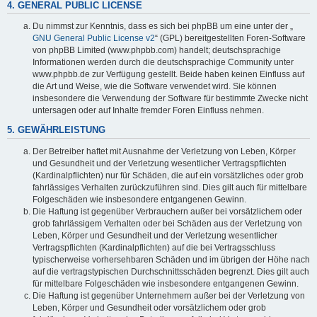
4. GENERAL PUBLIC LICENSE
Du nimmst zur Kenntnis, dass es sich bei phpBB um eine unter der „
GNU General Public License v2
“ (GPL) bereitgestellten Foren-Software
von phpBB Limited (www.phpbb.com) handelt; deutschsprachige
Informationen werden durch die deutschsprachige Community unter
www.phpbb.de zur Verfügung gestellt. Beide haben keinen Einfluss auf
die Art und Weise, wie die Software verwendet wird. Sie können
insbesondere die Verwendung der Software für bestimmte Zwecke nicht
untersagen oder auf Inhalte fremder Foren Einfluss nehmen.
5. GEWÄHRLEISTUNG
Der Betreiber haftet mit Ausnahme der Verletzung von Leben, Körper
und Gesundheit und der Verletzung wesentlicher Vertragspflichten
(Kardinalpflichten) nur für Schäden, die auf ein vorsätzliches oder grob
fahrlässiges Verhalten zurückzuführen sind. Dies gilt auch für mittelbare
Folgeschäden wie insbesondere entgangenen Gewinn.
Die Haftung ist gegenüber Verbrauchern außer bei vorsätzlichem oder
grob fahrlässigem Verhalten oder bei Schäden aus der Verletzung von
Leben, Körper und Gesundheit und der Verletzung wesentlicher
Vertragspflichten (Kardinalpflichten) auf die bei Vertragsschluss
typischerweise vorhersehbaren Schäden und im übrigen der Höhe nach
auf die vertragstypischen Durchschnittsschäden begrenzt. Dies gilt auch
für mittelbare Folgeschäden wie insbesondere entgangenen Gewinn.
Die Haftung ist gegenüber Unternehmern außer bei der Verletzung von
Leben, Körper und Gesundheit oder vorsätzlichem oder grob