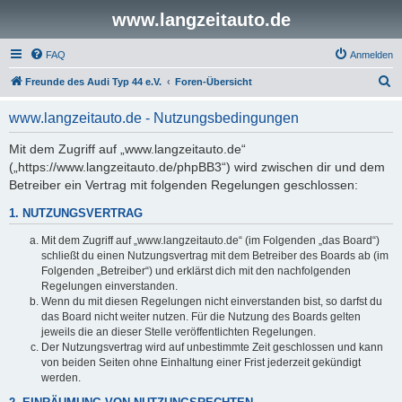
www.langzeitauto.de
FAQ
Anmelden
S
Freunde des Audi Typ 44 e.V.
Foren-Übersicht
u
www.langzeitauto.de - Nutzungsbedingungen
c
h
Mit dem Zugriff auf „www.langzeitauto.de“
(„https://www.langzeitauto.de/phpBB3“) wird zwischen dir und dem
e
Betreiber ein Vertrag mit folgenden Regelungen geschlossen:
1. NUTZUNGSVERTRAG
Mit dem Zugriff auf „www.langzeitauto.de“ (im Folgenden „das Board“)
schließt du einen Nutzungsvertrag mit dem Betreiber des Boards ab (im
Folgenden „Betreiber“) und erklärst dich mit den nachfolgenden
Regelungen einverstanden.
Wenn du mit diesen Regelungen nicht einverstanden bist, so darfst du
das Board nicht weiter nutzen. Für die Nutzung des Boards gelten
jeweils die an dieser Stelle veröffentlichten Regelungen.
Der Nutzungsvertrag wird auf unbestimmte Zeit geschlossen und kann
von beiden Seiten ohne Einhaltung einer Frist jederzeit gekündigt
werden.