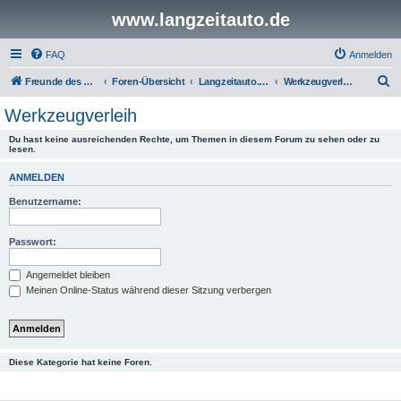
www.langzeitauto.de
FAQ
Anmelden
S
Freunde des Audi Typ 44 e.V.
Foren-Übersicht
Langzeitauto.de Vereinsforen
Werkzeugverleih
u
Werkzeugverleih
c
Du hast keine ausreichenden Rechte, um Themen in diesem Forum zu sehen oder zu
h
lesen.
e
ANMELDEN
Benutzername:
Passwort:
Angemeldet bleiben
Meinen Online-Status während dieser Sitzung verbergen
Diese Kategorie hat keine Foren.