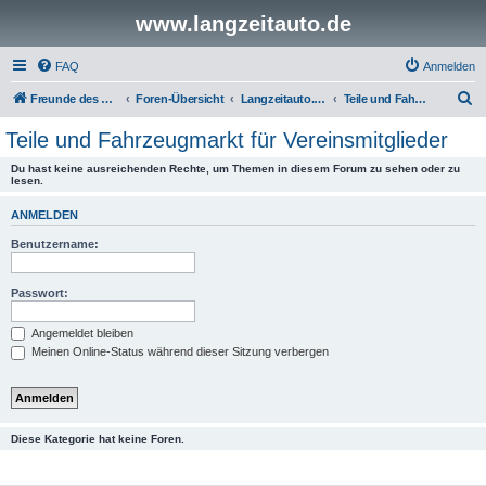
www.langzeitauto.de
FAQ
Anmelden
S
Freunde des Audi Typ 44 e.V.
Foren-Übersicht
Langzeitauto.de Vereinsforen
Teile und Fahrzeugmarkt für Vereinsmitglieder
u
Teile und Fahrzeugmarkt für Vereinsmitglieder
c
Du hast keine ausreichenden Rechte, um Themen in diesem Forum zu sehen oder zu
h
lesen.
e
ANMELDEN
Benutzername:
Passwort:
Angemeldet bleiben
Meinen Online-Status während dieser Sitzung verbergen
Diese Kategorie hat keine Foren.