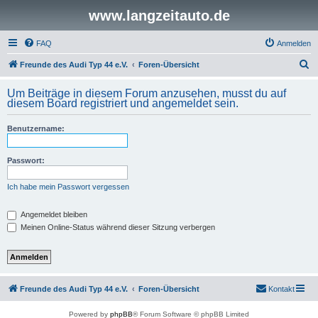
www.langzeitauto.de
FAQ
Anmelden
S
Freunde des Audi Typ 44 e.V.
Foren-Übersicht
u
Um Beiträge in diesem Forum anzusehen, musst du auf
c
diesem Board registriert und angemeldet sein.
h
Benutzername:
e
Passwort:
Ich habe mein Passwort vergessen
Angemeldet bleiben
Meinen Online-Status während dieser Sitzung verbergen
Freunde des Audi Typ 44 e.V.
Foren-Übersicht
Kontakt
Powered by
phpBB
® Forum Software © phpBB Limited