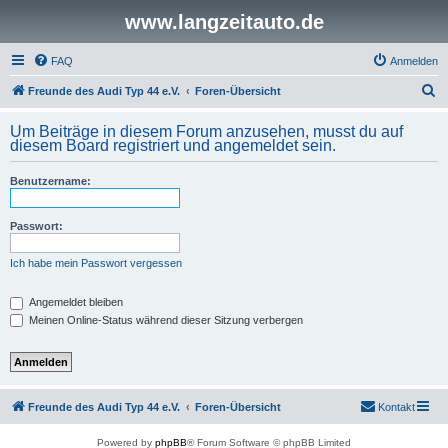
www.langzeitauto.de
FAQ
Anmelden
S
Freunde des Audi Typ 44 e.V.
Foren-Übersicht
u
Um Beiträge in diesem Forum anzusehen, musst du auf
c
diesem Board registriert und angemeldet sein.
h
Benutzername:
e
Passwort:
Ich habe mein Passwort vergessen
Angemeldet bleiben
Meinen Online-Status während dieser Sitzung verbergen
Freunde des Audi Typ 44 e.V.
Foren-Übersicht
Kontakt
Powered by
phpBB
® Forum Software © phpBB Limited