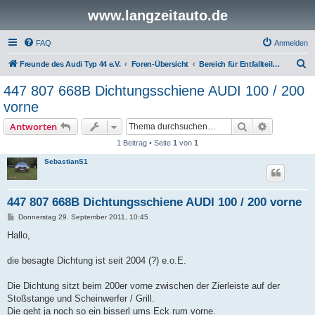
www.langzeitauto.de
FAQ
Anmelden
S
Freunde des Audi Typ 44 e.V.
Foren-Übersicht
Bereich für Entfallteile ( e.o.e )
u
447 807 668B Dichtungsschiene AUDI 100 / 200
c
vorne
h
Suche
Erweiterte
Antworten
e
1 Beitrag • Seite
1
von
1
SebastianS1
447 807 668B Dichtungsschiene AUDI 100 / 200 vorne
B
Donnerstag 29. September 2011, 10:45
e
i
Hallo,
t
r
a
die besagte Dichtung ist seit 2004 (?) e.o.E.
g
Die Dichtung sitzt beim 200er vorne zwischen der Zierleiste auf der
Stoßstange und Scheinwerfer / Grill.
Die geht ja noch so ein bisserl ums Eck rum vorne.