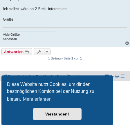
Ich selbst wäre an 2 Stck. interessiert.
Grüße
______________________________
Viele Grüße
Sebastian
Antworten
1 Beitrag • Seite
1
von
1
Freunde des Audi Typ 44 e.V.
Foren-Übersicht
Kontakt
Diese Website nutzt Cookies, um dir den
Powered by
phpBB
® Forum Software © phpBB Limited
bestmöglichen Komfort bei der Nutzung zu
Deutsche Übersetzung durch
phpBB.de
Datenschutz
|
Nutzungsbedingungen
bieten.
Mehr erfahren
Verstanden!