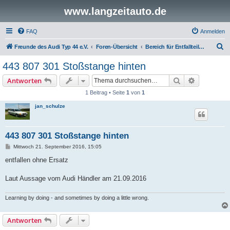
www.langzeitauto.de
FAQ
Anmelden
S
Freunde des Audi Typ 44 e.V.
Foren-Übersicht
Bereich für Entfallteile ( e.o.e )
u
443 807 301 Stoßstange hinten
c
Suche
Erweiterte
Antworten
h
1 Beitrag • Seite
1
von
1
e
jan_schulze
443 807 301 Stoßstange hinten
B
Mittwoch 21. September 2016, 15:05
e
i
entfallen ohne Ersatz
t
r
a
Laut Aussage vom Audi Händler am 21.09.2016
g
Learning by doing - and sometimes by doing a little wrong.
Antworten